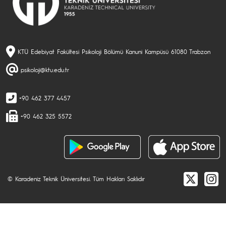
KTÜ Edebiyat Fakültesi Psikoloji Bölümü Kanuni Kampüsü 61080 Trabzon
psikoloji@ktu.edu.tr
+90 462 377 4457
+90 462 325 5572
© Karadeniz Teknik Üniversitesi. Tüm Hakları Saklıdır