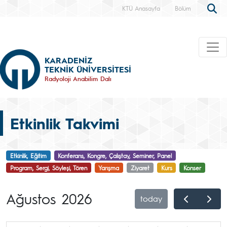
KTÜ Anasayfa
Bölüm
KARADENİZ
TEKNİK ÜNİVERSİTESİ
Radyoloji Anabilim Dalı
Etkinlik Takvimi
Etkinlik, Eğitim
Konferans, Kongre, Çalıştay, Seminer, Panel
Program, Sergi, Söyleşi, Tören
Yarışma
Ziyaret
Kurs
Konser
Ağustos 2026
today