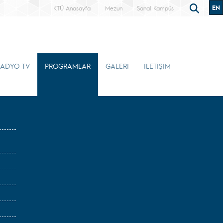
EN
KTÜ Anasayfa
Mezun
Sanal Kampüs
RADYO TV
PROGRAMLAR
GALERİ
İLETİŞİM