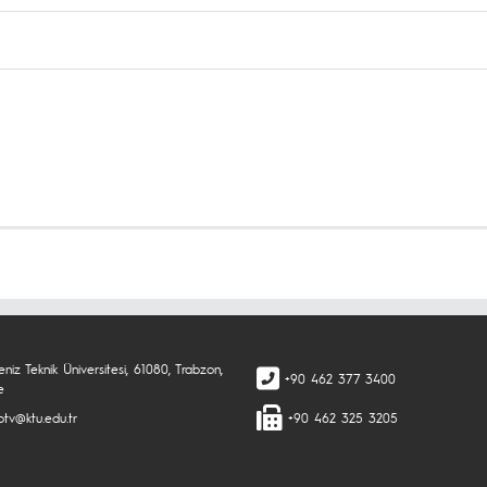
niz Teknik Üniversitesi, 61080, Trabzon,
+90 462 377 3400
e
otv@ktu.edu.tr
+90 462 325 3205