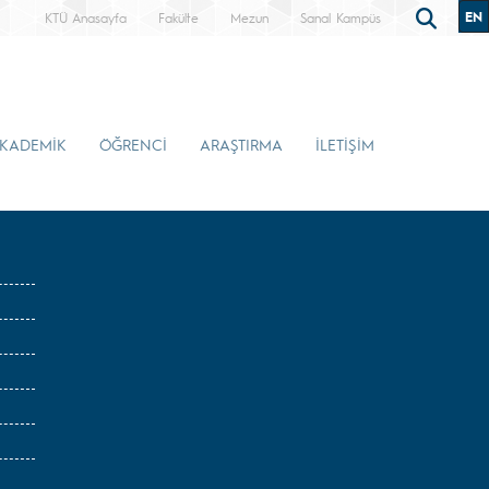
EN
KTÜ Anasayfa
Fakülte
Mezun
Sanal Kampüs
KADEMİK
ÖĞRENCİ
ARAŞTIRMA
İLETİŞİM