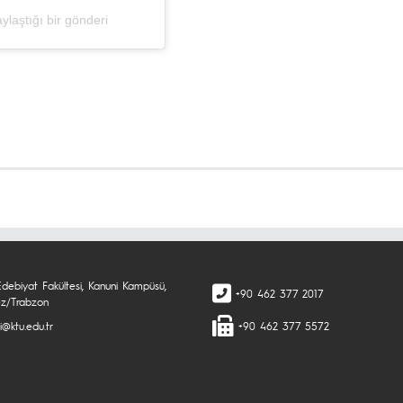
laştığı bir gönderi
Edebiyat Fakültesi, Kanuni Kampüsü,
+90 462 377 2017
z/Trabzon
li@ktu.edu.tr
+90 462 377 5572