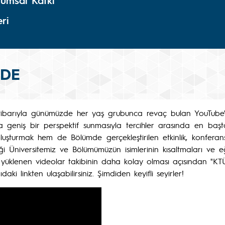
lumsal Katkı
ri
RDE
tibarıyla günümüzde her yaş grubunca revaç bulan YouTube'da
a geniş bir perspektif sunmasıyla tercihler arasında en b
şturmak hem de Bölümde gerçekleştirilen etkinlik, konferans 
 Üniversitemiz ve Bölümümüzün isimlerinin kısaltmaları ve eğ
la yüklenen videolar takibinin daha kolay olması açısından "KTÜ
i linkten ulaşabilirsiniz. Şimdiden keyifli seyirler!