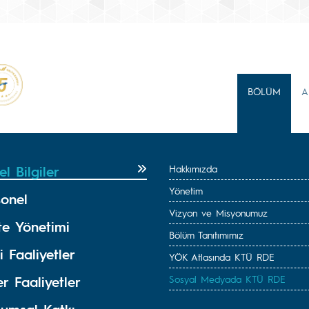
BÖLÜM
A
l Bilgiler
Hakkımızda
Yönetim
sonel
Vizyon ve Misyonumuz
te Yönetimi
Bölüm Tanıtımımız
i Faaliyetler
YÖK Atlasında KTÜ RDE
r Faaliyetler
Sosyal Medyada KTÜ RDE