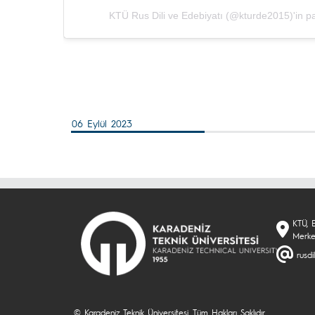
KTÜ Rus Dili ve Edebiyatı (@kturde2015)'in pay
06 Eylül 2023
KTÜ, 
Merke
rusdi
© Karadeniz Teknik Üniversitesi. Tüm Hakları Saklıdır