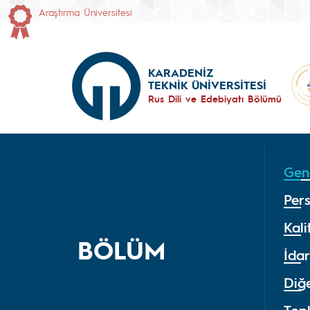
Araştırma Üniversitesi
KARADENİZ
TEKNİK ÜNİVERSİTESİ
Rus Dili ve Edebiyatı Bölümü
Gene
Per
Kali
BÖLÜM
İdar
Diğe