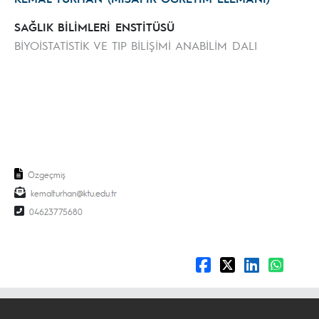
SAĞLIK BİLİMLERİ ENSTİTÜSÜ
BİYOİSTATİSTİK VE TIP BİLİŞİMİ ANABİLİM DALI
Özgeçmiş
kemalturhan
04623775680