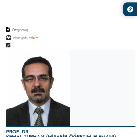
Özgeçmiş
akilic
PROF. DR.
KEMAL TURHAN (MİSAFİR ÖĞRETİM ELEMANI)