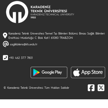
Karadeniz Teknik Üniversitesi Temel Tıp Bilimleri Bölümü Binası Sağlık Bilimleri
Enstitüsü Müdürlüğü C Blok Kat:1 61080 TRABZON
saglikbilens@ktu.edu.tr
+90 462 377 7801
© Karadeniz Teknik Üniversitesi. Tüm Hakları Saklıdır