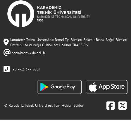
Karadeniz Teknik Üniversitesi Temel Tıp Bilimleri Bölümü Binası Sağlık Bilimleri
Enstitüsü Müdürlüğü C Blok Kat:1 61080 TRABZON
saglikbilens@ktu.edu.tr
+90 462 377 7801
© Karadeniz Teknik Üniversitesi. Tüm Hakları Saklıdır