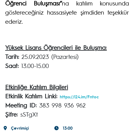
Öğrenci Buluşması”
na katılım konusunda
göstereceğiniz hassasiyete şimdiden teşekkür
ederiz.
Yüksek Lisans Öğrencileri ile Buluşma:
Tarih:
25.09.2023 (Pazartesi)
Saat:
13.00-15.00
Etkinliğe Katılım Bilgileri
Etkinlik Katılım Linki:
https://l24.im/Fntoc
Meeting ID:
383 998 936 962
Şifre:
sSTgXt
Çevrimiçi
13:00