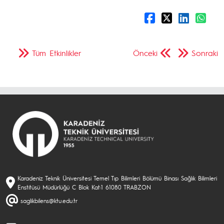
Tüm Etkinlikler
Önceki
Sonraki
Karadeniz Teknik Üniversitesi Temel Tıp Bilimleri Bölümü Binası Sağlık Bilimleri
Enstitüsü Müdürlüğü C Blok Kat:1 61080 TRABZON
saglikbilens@ktu.edu.tr