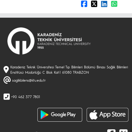
Karadeniz Teknik Üniversitesi Temel Tıp Bilimleri Bölümü Binası Sağlık Bilimleri
Enstitüsü Müdürlüğü C Blok Kat:1 61080 TRABZON
saglikbilens@ktu.edu.tr
+90 462 377 7801