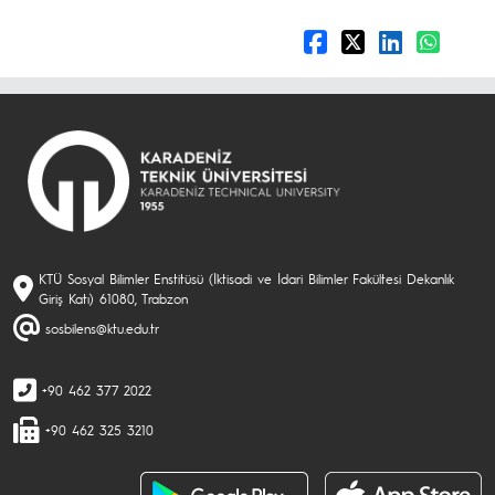
KTÜ Sosyal Bilimler Enstitüsü (İktisadi ve İdari Bilimler Fakültesi Dekanlık
Giriş Katı) 61080, Trabzon
sosbilens@ktu.edu.tr
+90 462 377 2022
+90 462 325 3210