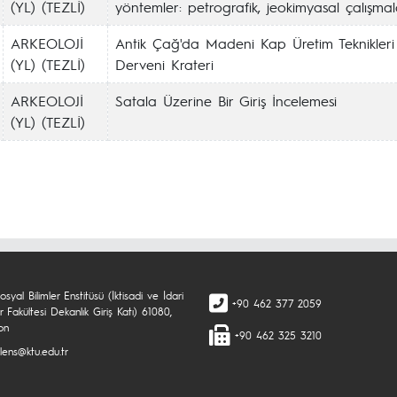
(YL) (TEZLİ)
yöntemler: petrografik, jeokimyasal çalışmal
ARKEOLOJİ
Antik Çağ'da Madeni Kap Üretim Teknikleri
(YL) (TEZLİ)
Derveni Krateri
ARKEOLOJİ
Satala Üzerine Bir Giriş İncelemesi
(YL) (TEZLİ)
syal Bilimler Enstitüsü (İktisadi ve İdari
+90 462 377 2059
er Fakültesi Dekanlık Giriş Katı) 61080,
on
+90 462 325 3210
lens@ktu.edu.tr