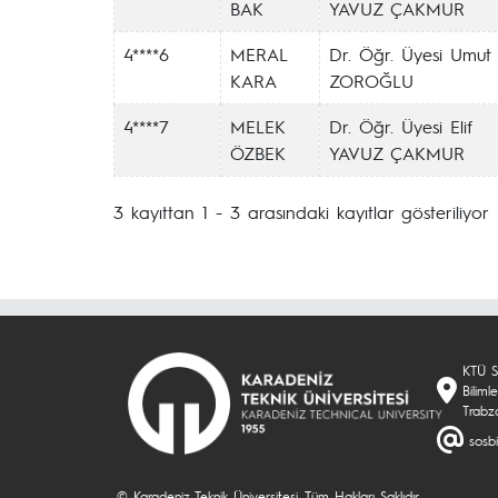
BAK
YAVUZ ÇAKMUR
4****6
MERAL
Dr. Öğr. Üyesi Umut
KARA
ZOROĞLU
4****7
MELEK
Dr. Öğr. Üyesi Elif
ÖZBEK
YAVUZ ÇAKMUR
3 kayıttan 1 - 3 arasındaki kayıtlar gösteriliyor
KTÜ So
Biliml
Trabz
sosbi
© Karadeniz Teknik Üniversitesi. Tüm Hakları Saklıdır