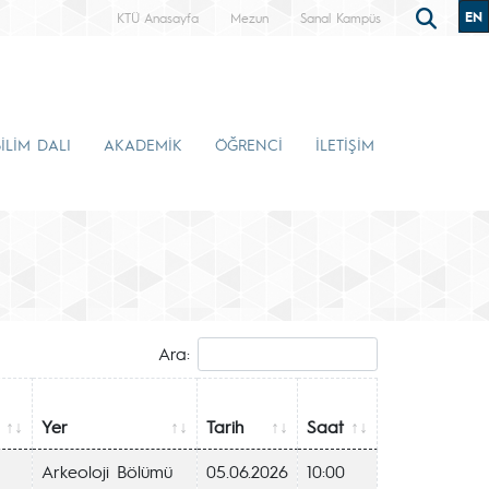
EN
KTÜ Anasayfa
Mezun
Sanal Kampüs
İLİM DALI
AKADEMİK
ÖĞRENCİ
İLETİŞİM
Ara:
Yer
Tarih
Saat
Arkeoloji Bölümü
05.06.2026
10:00