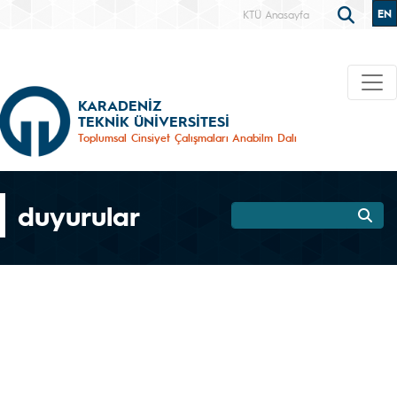
EN
KTÜ Anasayfa
KARADENİZ
TEKNİK ÜNİVERSİTESİ
Toplumsal Cinsiyet Çalışmaları Anabilm Dalı
duyurular