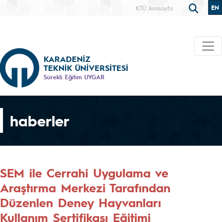
EN
KTÜ Anasayfa
KARADENİZ
TEKNİK ÜNİVERSİTESİ
Sürekli Eğitim UYGAR
haberler
SEM ile Cerrahi Uygulama ve
Araştırma Merkezi Tarafından
Düzenlen Deney Hayvanları
Kullanım Sertifikası Eğitimi