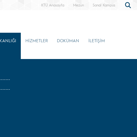
KTÜ Anasayfa
Mezun
Sanal Kampüs
KANLIĞI
HİZMETLER
DOKÜMAN
İLETİŞİM