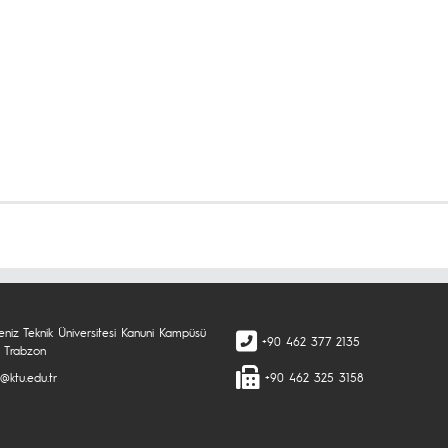
eniz Teknik Üniversitesi Kanuni Kampüsü
+90 462 377 2135
 Trabzon
@ktu.edu.tr
+90 462 325 3158