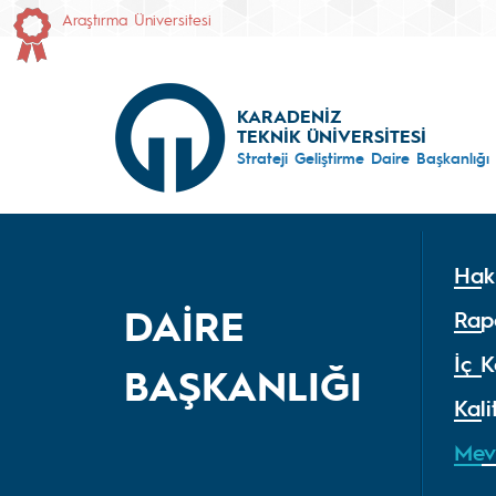
Araştırma Üniversitesi
KARADENİZ
TEKNİK ÜNİVERSİTESİ
Strateji Geliştirme Daire Başkanlığı
Hak
DAİRE
Rap
İç K
BAŞKANLIĞI
Kali
Mev