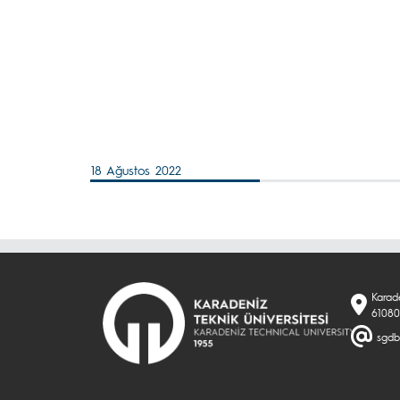
18 Ağustos 2022
Karad
61080
sgdb