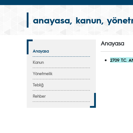
anayasa, kanun, yönetm
Anayasa
Anayasa
2709 T.C. 
Kanun
Yönetmelik
Tebliğ
Rehber