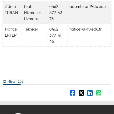
Adem
Mali
0462
ademturan@ktu.edu.tr
TURAN
Hizmetler
377 43
Uzmanı
76
Hatice
Tekniker
0462
haticek@ktu.edu.tr
ERTEM
377 41
46
12 Nisan 2021