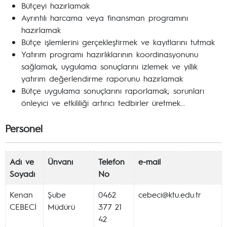
Bütçeyi hazırlamak
Ayrıntılı harcama veya finansman programını
hazırlamak
Bütçe işlemlerini gerçekleştirmek ve kayıtlarını tutmak
Yatırım programı hazırlıklarının koordinasyonunu
sağlamak, uygulama sonuçlarını izlemek ve yıllık
yatırım değerlendirme raporunu hazırlamak
Bütçe uygulama sonuçlarını raporlamak; sorunları
önleyici ve etkililiği artırıcı tedbirler üretmek...
Personel
Adı ve
Ünvanı
Telefon
e-mail
Soyadı
No
Kenan
Şube
0462
cebeci@ktu.edu.tr
CEBECİ
Müdürü
377 21
42