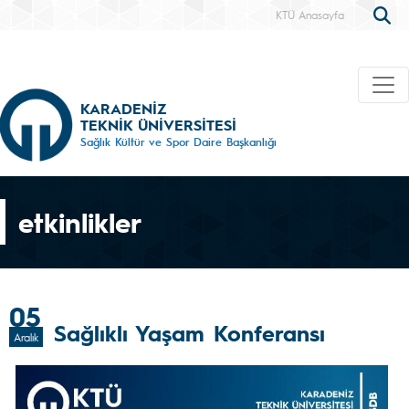
KTÜ Anasayfa
KARADENİZ
TEKNİK ÜNİVERSİTESİ
Sağlık Kültür ve Spor Daire Başkanlığı
etkinlikler
05
Sağlıklı Yaşam Konferansı
Aralık