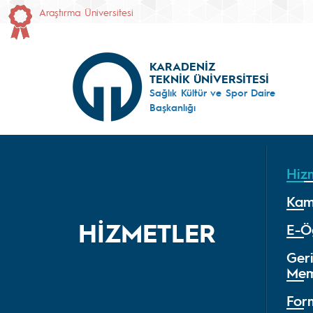
Araştırma Üniversitesi
KARADENİZ
TEKNİK ÜNİVERSİTESİ
Sağlık Kültür ve Spor Daire
Başkanlığı
Hiz
Kam
HİZMETLER
E-Ö
Geri
Mem
For