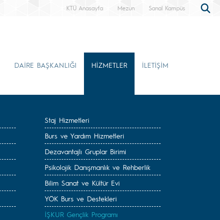
KTÜ Anasayfa
Mezun
Sanal Kampüs
DAİRE BAŞKANLIĞI
HİZMETLER
İLETİŞİM
Staj Hizmetleri
Burs ve Yardım Hizmetleri
Dezavantajlı Gruplar Birimi
Psikolojik Danışmanlık ve Rehberlik
Bilim Sanat ve Kültür Evi
YÖK Burs ve Destekleri
İŞKUR Gençlik Programı