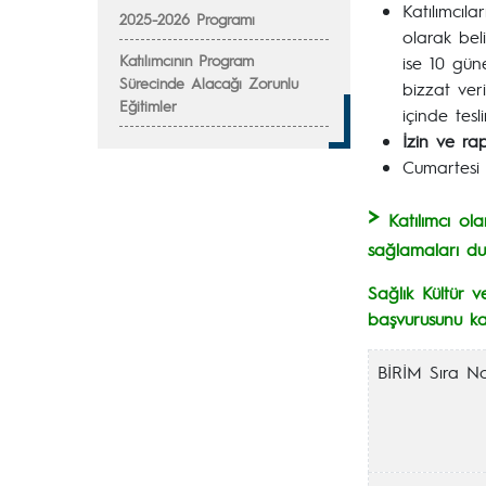
Katılımcıl
2025-2026 Programı
olarak bel
Katılımcının Program
ise 10 güne
Sürecinde Alacağı Zorunlu
bizzat ver
Eğitimler
içinde tesl
İzin ve ra
Cumartesi 
>
Katılımcı ol
sağlamaları du
Sağlık Kültür 
başvurusunu k
BİRİM Sıra N