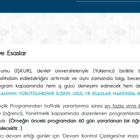
ı
ve Esaslar
umu (İŞKUR), devlet üniversiteleriyle (Yüklenici) birlikte
istihdam edilebilirliğini artırmak ve aynı zamanda bilgi, beceri
 program kapsamında hem iş gücü deneyimi edinecek hem de
AMININ YÜRÜTÜLMESİNE İLİŞKİN USUL VE ESASLAR HAKKINDA GE
çlik Programından haftalık yararlanma süresi
en fazla yirmi 
mcı (öğrenci), Yönetmelik kapsamında düzenlenen programlarda
lir.
(Örneğin önceki programdan 60 gün yararlanan bir öğ
lecektir. )
mcı devam ettiği günler için 'Devam Kontrol Çizelgesi'ne imza