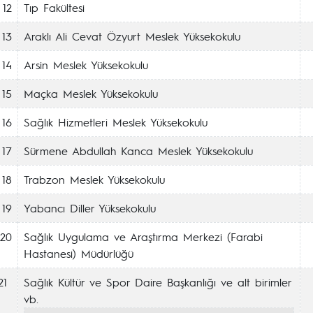
12
Tıp Fakültesi
13
Araklı Ali Cevat Özyurt Meslek Yüksekokulu
14
Arsin Meslek Yüksekokulu
15
Maçka Meslek Yüksekokulu
16
Sağlık Hizmetleri Meslek Yüksekokulu
17
Sürmene Abdullah Kanca Meslek Yüksekokulu
18
Trabzon Meslek Yüksekokulu
19
Yabancı Diller Yüksekokulu
20
Sağlık Uygulama ve Araştırma Merkezi (Farabi
Hastanesi) Müdürlüğü
21
Sağlık Kültür ve Spor Daire Başkanlığı ve alt birimler
vb.