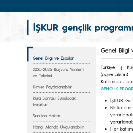
İŞKUR gençlik program
Genel Bilgi 
Genel Bilgi ve Esaslar
Türkiye İş Kur
2025-2026 Başvuru Yöntemi
(öğrencilerin) 
ve Takvimi
Katılımcılar,
Kimler Faydalanabilir
GENÇLİK PROGR
Kura Sonrası Sunulacak
İŞKUR Gen
Evraklar
Bir katılı
yararlanabi
Sunulan Haklar
yararlanabi
Hangi Alanda Uygulanabilir
Her katılı