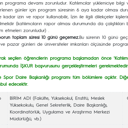
arın programa devamı zorunludur. Katılımcılar yükleniciye bilg
irlenen günler için program süresinin 6 aya kadar olması d
 kadar izin ve rapor kullanabilir, İzin ile ilgili dilekçeler kişi
ilmelidir (katılımcıların rapor alması durumunda da çalıştıklar
im etmeleri zorunludur) .
porun toplam süresi 10 günü geçemez.
Bu sürenin 10 günü geçmes
ve pazar günleri de üniversiteler imkanları ölçüsünde program
arak seçilen öğrencilerin programa başlamadan önce 'Katılımcı 
rumunda İŞKUR başvurusunu gerçekleştirmeleri gerekmektedir
ve Spor Daire Başkanlığı programı tüm bölümlere açıktır. Diğe
abul edecektir.
o
BİRİM ADI (Fakülte, Yüksekokul, Enstitü, Meslek
Yüksekokulu, Genel Sekreterlik, Daire Başkanlığı,
Koordinatörlük, Uygulama ve Araştırma Merkezi
Müdürlüğü, vb.)