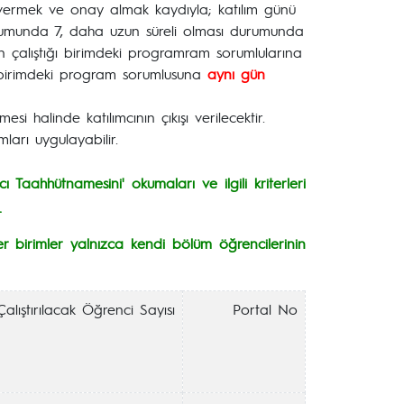
i vermek ve onay almak kaydıyla; katılım günü
urumunda 7, daha uzun süreli olması durumunda
lerin çalıştığı birimdeki programram sorumlularına
ı birimdeki program sorumlusuna
aynı gün
i halinde katılımcının çıkışı verilecektir.
ları uygulayabilir.
Taahhütnamesini' okumaları ve ilgili kriterleri
.
r birimler yalnızca kendi bölüm öğrencilerinin
Çalıştırılacak Öğrenci Sayısı
Portal No