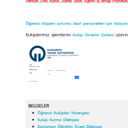
Gençlik Ofisi Kültür, Sanat, Spor, Eğitim İş Birliği Protokolü 
Öğrenci klüpleri sorumlu idari personelleri için tıklayını
Kulüplerimiz işlemlerini
üzerin
Kulüp Yönetim Sistemi
BELGELER
Öğrenci Kulüpleri Yönergesi
Kulüp Kurma Dilekçes
i
Danışman Öğretim Üyesi Dilekçesi