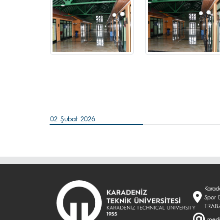
02 Şubat 2026
Karade
Spor 
TRAB
medi