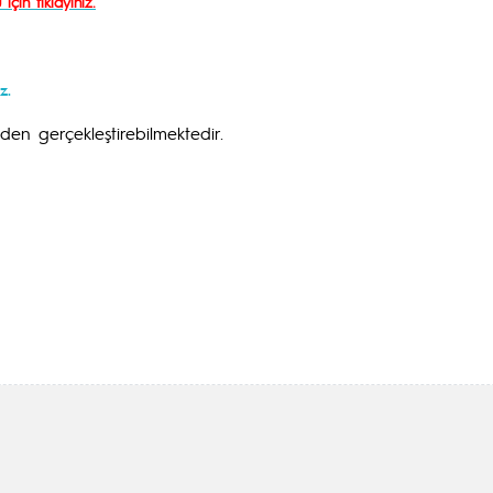
için tıklayınız.
z.
den gerçekleştirebilmektedir.