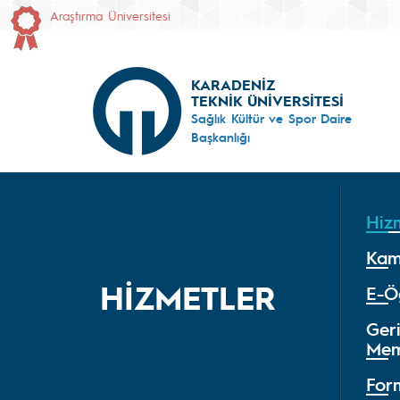
Araştırma Üniversitesi
KARADENİZ
TEKNİK ÜNİVERSİTESİ
Sağlık Kültür ve Spor Daire
Başkanlığı
Hiz
Kam
HİZMETLER
E-Ö
Geri
Mem
For