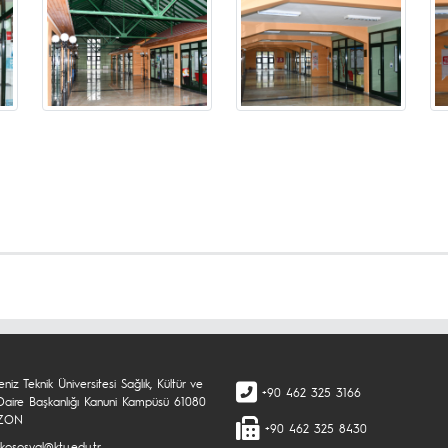
niz Teknik Üniversitesi Sağlık, Kültür ve
+90 462 325 3166
Daire Başkanlığı Kanuni Kampüsü 61080
ZON
+90 462 325 8430
kososyal@ktu.edu.tr