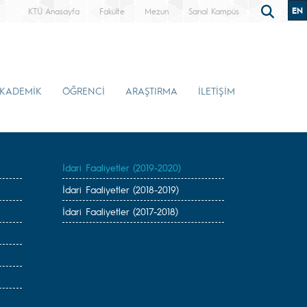
EN
KTÜ Anasayfa
Fakülte
Mezun
Sanal Kampüs
KADEMİK
ÖĞRENCİ
ARAŞTIRMA
İLETİŞİM
İdari Faaliyetler (2019-2020)
İdari Faaliyetler (2018-2019)
İdari Faaliyetler (2017-2018)