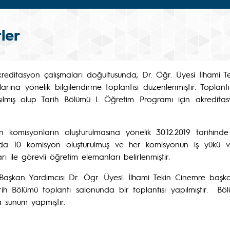
ler
reditasyon çalışmaları doğultusunda, Dr. Öğr. Üyesi İlhami T
ına yönelik bilgilendirme toplantısı düzenlenmiştir. Toplant
rtışılmış olup Tarih Bölümü I. Öğretim Programı için akredita
 komisyonların oluşturulmasına yönelik 30.12.2019 tarihind
a 10 komisyon oluşturulmuş ve her komisyonun iş yükü ve p
ile görevli öğretim elemanları belirlenmiştir.
Başkan Yardımcısı Dr. Ögr. Üyesi. İlhami Tekin Cinemre başk
 Tarih Bölümü toplantı salonunda bir toplantısı yapılmıştır.
da sunum yapmıştır.