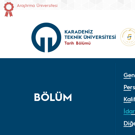
Araştırma Üniversitesi
KARADENİZ
TEKNİK ÜNİVERSİTESİ
Tarih Bölümü
Gene
Per
BÖLÜM
Kal
İdar
Diğe