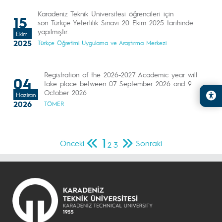
Karadeniz Teknik Üniversitesi öğrencileri için
15
son Türkçe Yeterlilik Sınavı 20 Ekim 2025 tarihinde
yapılmıştır.
Ekim
2025
Türkçe Öğretimi Uygulama ve Araştırma Merkezi
Registration of the 2026-2027 Academic year will
04
take place between 07 September 2026 and 9
October 2026
Haziran
2026
TÖMER
1
Önceki
Sonraki
2
3