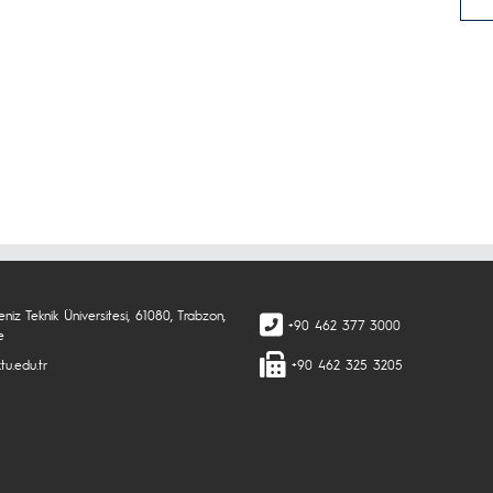
niz Teknik Üniversitesi, 61080, Trabzon,
+90 462 377 3000
e
tu.edu.tr
+90 462 325 3205