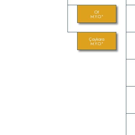
Of
M.Y.O.*
Çaykara
M.Y.O.*