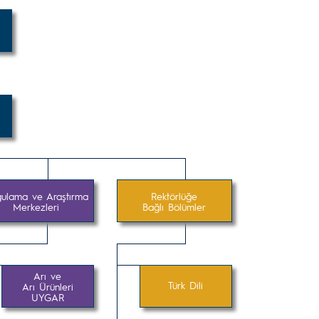
ulama ve Araştırma
Rektörlüğe
Merkezleri
Bağlı Bölümler
Arı ve
Türk Dili
Arı Ürünleri
UYGAR