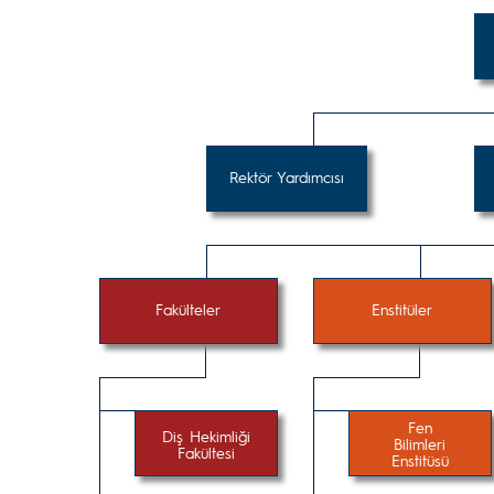
Rektör Yardımcısı
Fakülteler
Enstitüler
Fen
Diş Hekimliği
Bilimleri
Fakültesi
Enstitüsü