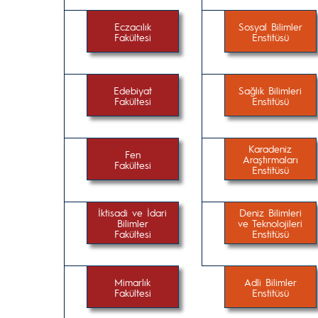
Eczacılık
Sosyal Bilimler
Fakültesi
Enstitüsü
Edebiyat
Sağlık Bilimleri
Fakültesi
Enstitüsü
Karadeniz
Fen
Araştırmaları
Fakültesi
Enstitüsü
İktisadi ve İdari
Deniz Bilimleri
Bilimler
ve Teknolojileri
Fakültesi
Enstitüsü
Mimarlık
Adli Bilimler
Fakültesi
Enstitüsü