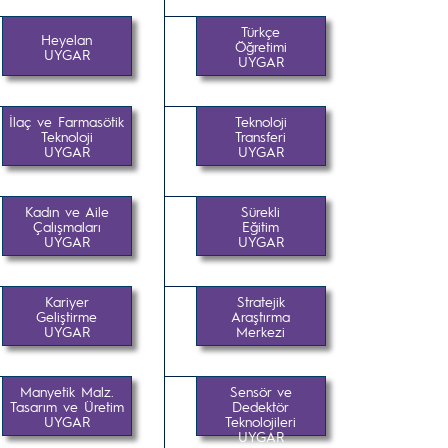
Türkçe
Heyelan
Öğretimi
UYGAR
UYGAR
İlaç ve Farmasötik
Teknoloji
Teknoloji
Transferi
UYGAR
UYGAR
Kadın ve Aile
Sürekli
Çalışmaları
Eğitim
UYGAR
UYGAR
Kariyer
Stratejik
Geliştirme
Araştırma
UYGAR
Merkezi
Manyetik Malz.
Sensör ve
Tasarım ve Üretim
Dedektör
UYGAR
Teknolojileri
UYGAR