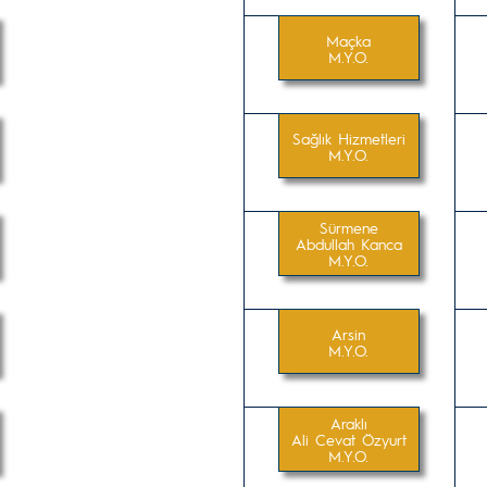
Maçka
M.Y.O.
Sağlık Hizmetleri
M.Y.O.
Sürmene
Abdullah Kanca
M.Y.O.
Arsin
M.Y.O.
Araklı
Ali Cevat Özyurt
M.Y.O.