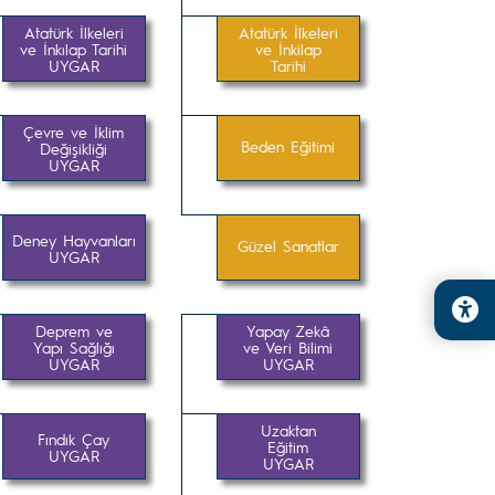
Atatürk İlkeleri
Atatürk İlkeleri
ve İnkılap Tarihi
ve İnkilap
UYGAR
Tarihi
Çevre ve İklim
Beden Eğitimi
Değişikliği
UYGAR
Deney Hayvanları
Güzel Sanatlar
UYGAR
Deprem ve
Yapay Zekâ
Yapı Sağlığı
ve Veri Bilimi
UYGAR
UYGAR
Uzaktan
Fındık Çay
Eğitim
UYGAR
UYGAR