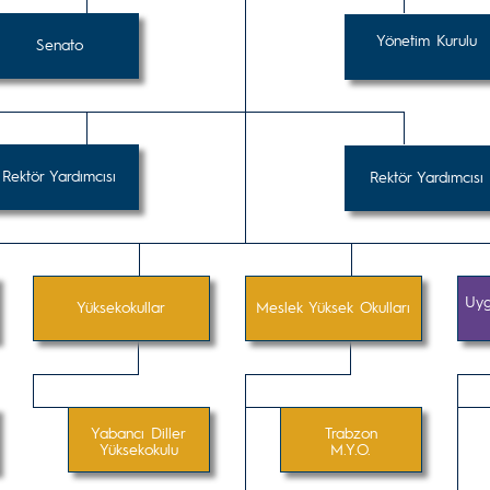
Yönetim Kurulu
Senato
Rektör Yardımcısı
Rektör Yardımcısı
Uyg
Yüksekokullar
Meslek Yüksek Okulları
Yabancı Diller
Trabzon
Yüksekokulu
M.Y.O.