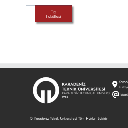
Tıp
Fakültesi
Karade
Türkiy
kik@k
© Karadeniz Teknik Üniversitesi. Tüm Hakları Saklıdır