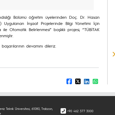
endisliği Bölümü öğretim üyelerinden Doç. Dr. Hasan
 Uygulanan İnşaat Projelerinde Bilgi Yönetimi İçin
 ile Otomatik Belirlenmesi” başlıklı projesi, “TÜBİTAK
miştir.
başarılarının devamını dileriz.
niz Teknik Üniversitesi, 61080, Trabzon,
+90 462 377 3000
e