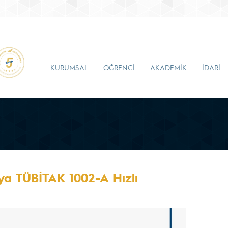
KURUMSAL
ÖĞRENCİ
AKADEMİK
İDARİ
a TÜBİTAK 1002-A Hızlı