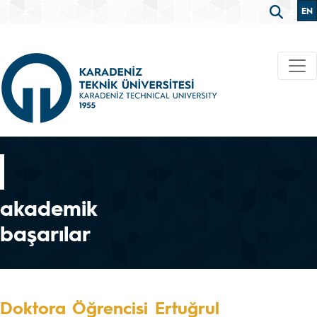
EN
akademik
başarılar
Doktora Öğrencisi Ertuğrul