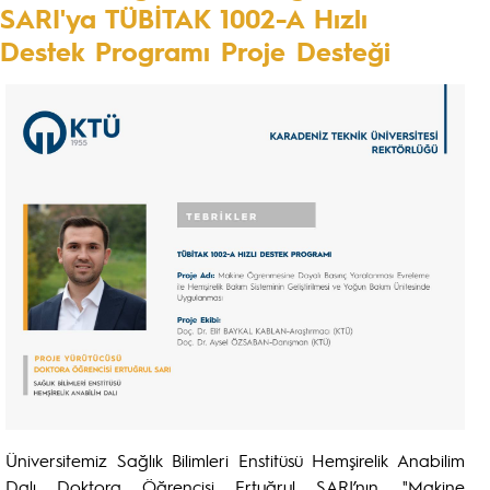
SARI'ya TÜBİTAK 1002-A Hızlı
Destek Programı Proje Desteği
Üniversitemiz Sağlık Bilimleri Enstitüsü Hemşirelik Anabilim
Dalı Doktora Öğrencisi Ertuğrul SARI’nın, "Makine