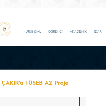
KURUMSAL
ÖĞRENCİ
AKADEMİK
İDARİ
t ÇAKIR'a TÜSEB A2 Proje