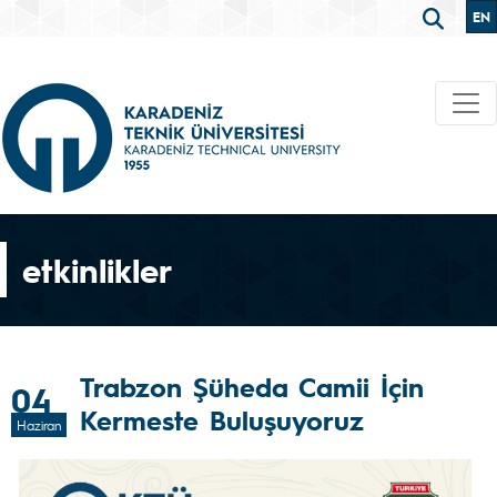
EN
etkinlikler
Trabzon Şüheda Camii İçin
04
Kermeste Buluşuyoruz
Haziran