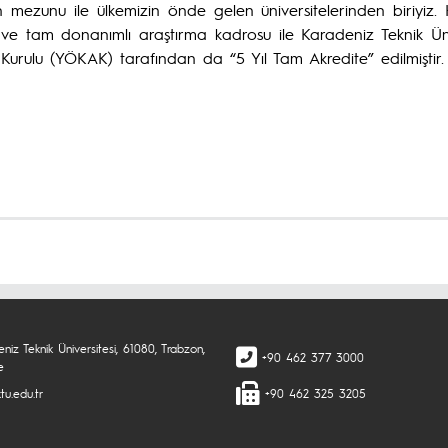
mezunu ile ülkemizin önde gelen üniversitelerinden biriyiz. Kö
e tam donanımlı araştırma kadrosu ile Karadeniz Teknik Ünive
Kurulu (YÖKAK) tarafından da “5 Yıl Tam Akredite” edilmiştir.
niz Teknik Üniversitesi, 61080, Trabzon,
+90 462 377 3000
e
tu.edu.tr
+90 462 325 3205