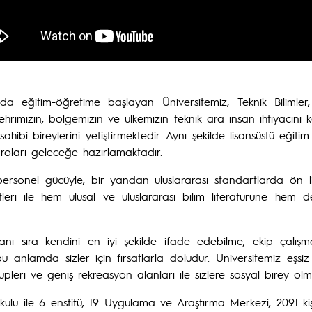
 eğitim-öğretime başlayan Üniversitemiz; Teknik Bilimler, Fe
ehrimizin, bölgemizin ve ülkemizin teknik ara insan ihtiyacın
hibi bireylerini yetiştirmektedir. Aynı şekilde lisansüstü eğitim 
roları geleceğe hazırlamaktadır.
ersonel gücüyle, bir yandan uluslararası standartlarda ön li
tleri ile hem ulusal ve uluslararası bilim literatürüne hem d
ı sıra kendini en iyi şekilde ifade edebilme, ekip çalışmasın
u anlamda sizler için fırsatlarla doludur. Üniversitemiz eşs
kulüpleri ve geniş rekreasyon alanları ile sizlere sosyal birey 
kulu ile 6 enstitü, 19 Uygulama ve Araştırma Merkezi, 2091 kişi