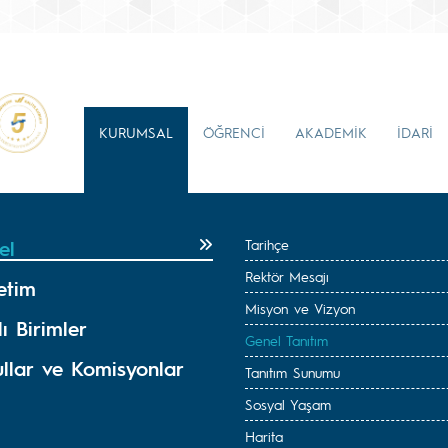
KURUMSAL
ÖĞRENCİ
AKADEMİK
İDARİ
el
Tarihçe
Rektör Mesajı
etim
Misyon ve Vizyon
ı Birimler
Genel Tanıtım
ullar ve Komisyonlar
Tanıtım Sunumu
Sosyal Yaşam
Harita