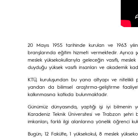
20 Mayıs 1955 tarihinde kurulan ve 1963 yılında
branşlarında eğitim hizmeti vermektedir. Ayrıca ş
meslek yüksekokullarıyla geleceğin vasıflı, meslek sa
duyduğu yüksek vasıflı insanları ve akademik kad
KTÜ, kuruluşundan bu yana altyapı ve nitelikli p
yandan da bilimsel araştırma-geliştirme faaliye
kalkınmasına katkıda bulunmaktadır.
Günümüz dünyasında, yaptığı işi iyi bilmenin yan
Karadeniz Teknik Üniversitesi ve Trabzon şehri b
imkanları, farklı ilgi alanlarına yönelik öğrenci 
Bugün; 12 Fakülte, 1 yüksekokul, 8 meslek yükseko