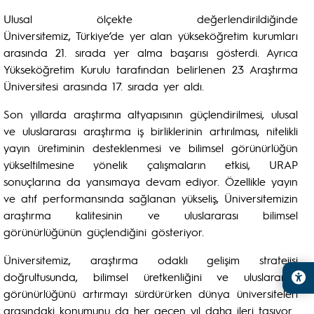
Ulusal ölçekte değerlendirildiğinde
Üniversitemiz, Türkiye’de yer alan yükseköğretim kurumları
arasında 21. sırada yer alma başarısı gösterdi. Ayrıca
Yükseköğretim Kurulu tarafından belirlenen 23 Araştırma
Üniversitesi arasında 17. sırada yer aldı.
Son yıllarda araştırma altyapısının güçlendirilmesi, ulusal
ve uluslararası araştırma iş birliklerinin artırılması, nitelikli
yayın üretiminin desteklenmesi ve bilimsel görünürlüğün
yükseltilmesine yönelik çalışmaların etkisi, URAP
sonuçlarına da yansımaya devam ediyor. Özellikle yayın
ve atıf performansında sağlanan yükseliş, Üniversitemizin
araştırma kalitesinin ve uluslararası bilimsel
görünürlüğünün güçlendiğini gösteriyor.
Üniversitemiz, araştırma odaklı gelişim stratejisi
doğrultusunda, bilimsel üretkenliğini ve uluslararası
görünürlüğünü artırmayı sürdürürken dünya üniversiteleri
arasındaki konumunu da her geçen yıl daha ileri taşıyor.