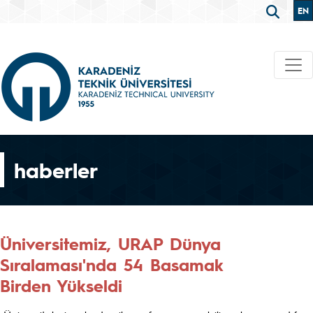
EN
haberler
Üniversitemiz, URAP Dünya
Sıralaması'nda 54 Basamak
Birden Yükseldi