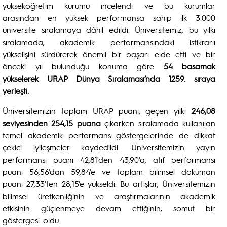
yükseköğretim kurumu incelendi ve bu kurumlar
arasından en yüksek performansa sahip ilk 3.000
üniversite sıralamaya dâhil edildi. Üniversitemiz, bu yılki
sıralamada, akademik performansındaki istikrarlı
yükselişini sürdürerek önemli bir başarı elde etti ve bir
önceki yıl bulunduğu konuma göre
54 basamak
yükselerek URAP Dünya Sıralaması’nda 1259. sıraya
yerleşti.
Üniversitemizin toplam URAP puanı, geçen yılki
246,08
seviyesinden 254,15 puana
çıkarken sıralamada kullanılan
temel akademik performans göstergelerinde de dikkat
çekici iyileşmeler kaydedildi. Üniversitemizin yayın
performansı puanı 42,81'den 43,90'a, atıf performansı
puanı 56,56'dan 59,84'e ve toplam bilimsel doküman
puanı 27,33'ten 28,15'e yükseldi. Bu artışlar, Üniversitemizin
bilimsel üretkenliğinin ve araştırmalarının akademik
etkisinin güçlenmeye devam ettiğinin, somut bir
göstergesi oldu.