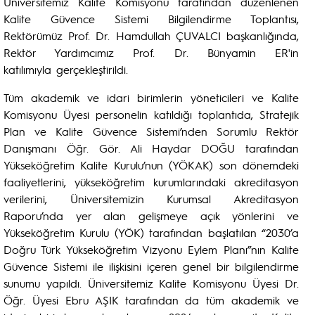
Üniversitemiz Kalite Komisyonu tarafından düzenlenen
Kalite Güvence Sistemi Bilgilendirme Toplantısı,
Rektörümüz Prof. Dr. Hamdullah ÇUVALCI başkanlığında,
Rektör Yardımcımız Prof. Dr. Bünyamin ER'in
katılımıyla gerçekleştirildi.
Tüm akademik ve idari birimlerin yöneticileri ve Kalite
Komisyonu Üyesi personelin katıldığı toplantıda, Stratejik
Plan ve Kalite Güvence Sistemi’nden Sorumlu Rektör
Danışmanı Öğr. Gör. Ali Haydar DOĞU tarafından
Yükseköğretim Kalite Kurulu’nun (YÖKAK) son dönemdeki
faaliyetlerini, yükseköğretim kurumlarındaki akreditasyon
verilerini, Üniversitemizin Kurumsal Akreditasyon
Raporu’nda yer alan gelişmeye açık yönlerini ve
Yükseköğretim Kurulu (YÖK) tarafından başlatılan “2030’a
Doğru Türk Yükseköğretim Vizyonu Eylem Planı”nın Kalite
Güvence Sistemi ile ilişkisini içeren genel bir bilgilendirme
sunumu yapıldı. Üniversitemiz Kalite Komisyonu Üyesi Dr.
Öğr. Üyesi Ebru AŞIK tarafından da tüm akademik ve