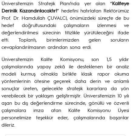
Üniversitemizin Stratejik Planı’nda yer alan “
Kaliteye
Derinlik Kazandırılacaktır!
” hedefini hatırlatan Rektörümüz
Prof. Dr. Hamdullah ÇUVALCI, önümüzdeki süreçte de bu
hedef doğrultusundaki çalışmaların izlenmesi ve
değerlendirilmesi sürecinin titizlikle yürütüleceğini ifade
etti. Toplantı, birimlerimizden gelen soruların
cevaplandırılmasının ardından sona erdi.
Üniversitemizin Kalite Komisyonu, son 1,5 yıldır
çalışmalarında yapay zekâ ile desteklenen bir analiz
modeli kurmuş olmakla birlikte klasik rapor okuma
yöntemlerinin ötesine geçerek daha derin ve anlamlı
sonuçlar üreten, gelecekte stratejik kararlara da yön
verebilecek bir yaklaşım geliştirmiştir. Üniversitemizin 10 yılı
aşan bu dış değerlendirme sürecinde, gönüllü ve özverili
çalışmalara imza atan Kalite Komisyonu Üyesi
personelimize teşekkür eder, çalışmalarında başarılar
dileriz.