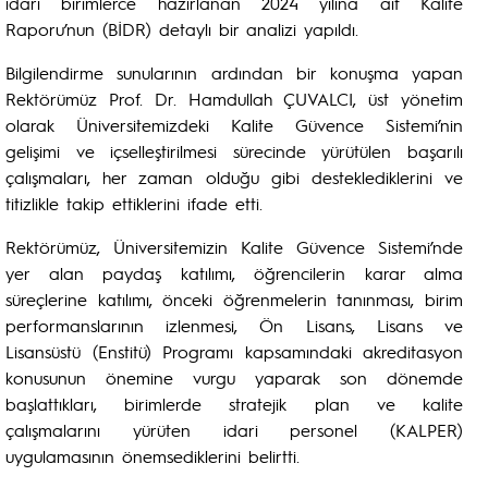
idari birimlerce hazırlanan 2024 yılına ait Kalite
Raporu’nun (BİDR) detaylı bir analizi yapıldı.
Bilgilendirme sunularının ardından bir konuşma yapan
Rektörümüz Prof. Dr. Hamdullah ÇUVALCI, üst yönetim
olarak Üniversitemizdeki Kalite Güvence Sistemi’nin
gelişimi ve içselleştirilmesi sürecinde yürütülen başarılı
çalışmaları, her zaman olduğu gibi desteklediklerini ve
titizlikle takip ettiklerini ifade etti.
Rektörümüz, Üniversitemizin Kalite Güvence Sistemi’nde
yer alan paydaş katılımı, öğrencilerin karar alma
süreçlerine katılımı, önceki öğrenmelerin tanınması, birim
performanslarının izlenmesi, Ön Lisans, Lisans ve
Lisansüstü (Enstitü) Programı kapsamındaki akreditasyon
konusunun önemine vurgu yaparak son dönemde
başlattıkları, birimlerde stratejik plan ve kalite
çalışmalarını yürüten idari personel (KALPER)
uygulamasının önemsediklerini belirtti.