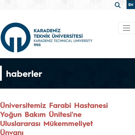
EN
haberler
Üniversitemiz Farabi Hastanesi
Yoğun Bakım Ünitesi'ne
Uluslararası Mükemmeliyet
Ünvanı