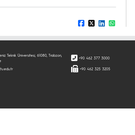
niz Teknik Üniversitesi, 61080, Trabzon,
+90 462 377 3000
e
tu.edu.tr
+90 462 325 3205