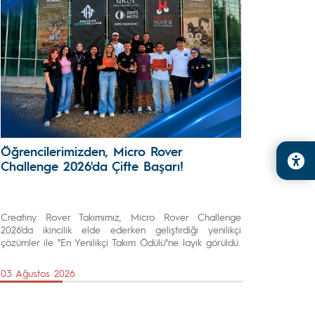
Öğrencilerimizden, Micro Rover
Challenge 2026'da Çifte Başarı!
Creatiny Rover Takımımız, Micro Rover Challenge
2026'da ikincilik elde ederken geliştirdiği yenilikçi
çözümler ile "En Yenilikçi Takım Ödülü"ne layık görüldü.
03 Ağustos 2026