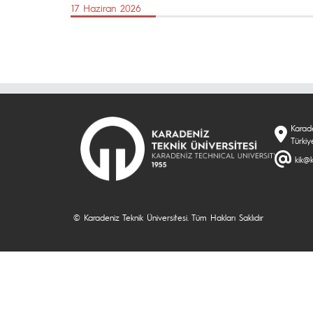
17 Haziran 2026
Karade
Türkiy
kik@k
© Karadeniz Teknik Üniversitesi. Tüm Hakları Saklıdır