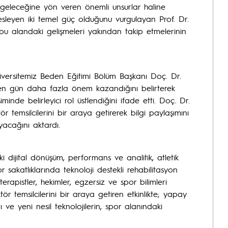
geleceğine yön veren önemli unsurlar haline
i besleyen iki temel güç olduğunu vurgulayan Prof. Dr.
bu alandaki gelişmeleri yakından takip etmelerinin
rsitemiz Beden Eğitimi Bölüm Başkanı Doç. Dr.
çen gün daha fazla önem kazandığını belirterek
şiminde belirleyici rol üstlendiğini ifade etti. Doç. Dr.
msilcilerini bir araya getirerek bilgi paylaşımını
ayacağını aktardı.
dijital dönüşüm, performans ve analitik, atletik
 sakatlıklarında teknoloji destekli rehabilitasyon
erapistler, hekimler, egzersiz ve spor bilimleri
tör temsilcilerini bir araya getiren etkinlikte; yapay
 ve yeni nesil teknolojilerin, spor alanındaki