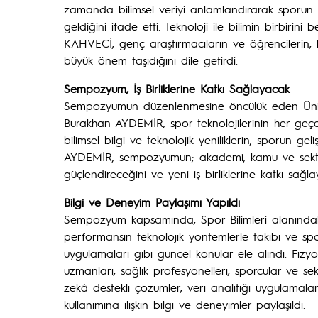
zamanda bilimsel veriyi anlamlandırarak sporun 
geldiğini ifade etti. Teknoloji ile bilimin birbirin
KAHVECİ, genç araştırmacıların ve öğrencilerin, 
büyük önem taşıdığını dile getirdi.
Sempozyum, İş Birliklerine Katkı Sağlayacak
Sempozyumun düzenlenmesine öncülük eden Ünive
Burakhan AYDEMİR, spor teknolojilerinin her ge
bilimsel bilgi ve teknolojik yeniliklerin, sporun geli
AYDEMİR, sempozyumun; akademi, kamu ve sektör te
güçlendireceğini ve yeni iş birliklerine katkı sağl
Bilgi ve Deneyim Paylaşımı Yapıldı
Sempozyum kapsamında, Spor Bilimleri alanındaki 
performansın teknolojik yöntemlerle takibi ve spor
uygulamaları gibi güncel konular ele alındı. Fizyot
uzmanları, sağlık profesyonelleri, sporcular ve sek
zekâ destekli çözümler, veri analitiği uygulamaları
kullanımına ilişkin bilgi ve deneyimler paylaşıldı.