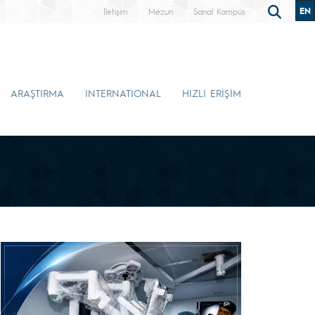
EN
İletişim
Mezun
Sanal Kampüs
ARAŞTIRMA
INTERNATIONAL
HIZLI ERİŞİM