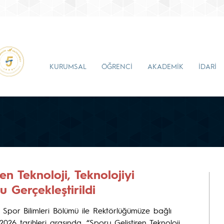
KURUMSAL
ÖĞRENCİ
AKADEMİK
İDARİ
en Teknoloji, Teknolojiyi
 Gerçekleştirildi
ve Spor Bilimleri Bölümü ile Rektörlüğümüze bağlı
026 tarihleri arasında, “Sporu Geliştiren Teknoloji,