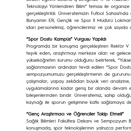
Teknolojiyi Yönlendiren Bilim” teması ile organi
gerçekleştirildi. Üniversitemizin Futbol Sahası’n
Bünyamin ER, Gençlik ve Spor İl Müdürü Lokman
idari personelimiz, öğrencilerimiz ve çok sayıda da
“Spor Dostu Kampüs” Vurgusu Yapıldı
Programda bir konuşma gerçekleştiren Rektör V. P
teşvik eden, araştırmayı merkeze alan ve geleceğ
yükseköğretim kurumu olduğunu belirterek, “Yükse
sağlanmasının ardından tevdi edilen “Spor Dostu
sempozyumumuzu gerçekleştirmenin de gururunu y
çalışmalar; yapay zekâdan büyük veri analizine, s
uygulamalarına kadar geniş bir alanda devam et
bileşenlerinden biridir. Üniversitemiz, sahip olduğu 
kaynağı ile sporun gelişimine katkı sağlamaya d
“Genç Araştırmacı ve Öğrenciler Takip Etmeli”
Sağlık Bilimleri Fakültesi Dekanı ve Sempozyum B
konuşmada, spor teknolojilerinin yalnızca perfor