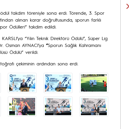
 ödül takdim töreniyle sona erdi. Törende, 3. Spor
ından alınan karar doğrultusunda, sporun farklı
por Ödülleri” takdim edildi.
KARSLI’ya “Yılın Teknik Direktörü Ödülü”, Süper Lig
 Dr. Osman AYNACI’ya
“
Sporun Sağlık Kahramanı
sü Ödülü” verildi.
fotoğrafı çekiminin ardından sona erdi.