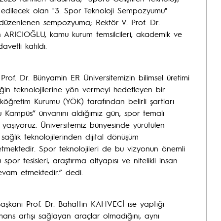
ze edilecek olan "3. Spor Teknoloji Sempozyumu"
da düzenlenen sempozyuma; Rektör V. Prof. Dr.
 ARICIOĞLU, kamu kurum temsilcileri, akademik ve
vetli katıldı.
rof. Dr. Bünyamin ER Üniversitemizin bilimsel üretimi
in teknolojilerine yön vermeyi hedefleyen bir
köğretim Kurumu (YÖK) tarafından belirli şartları
 Kampüs” ünvanını aldığımız gün, spor temalı
aşıyoruz. Üniversitemiz bünyesinde yürütülen
ağlık teknolojilerinden dijital dönüşüm
mektedir. Spor teknolojileri de bu vizyonun önemli
spor tesisleri, araştırma altyapısı ve nitelikli insan
evam etmektedir.” dedi.
aşkanı Prof. Dr. Bahattin KAHVECİ ise yaptığı
mans artışı sağlayan araçlar olmadığını, aynı