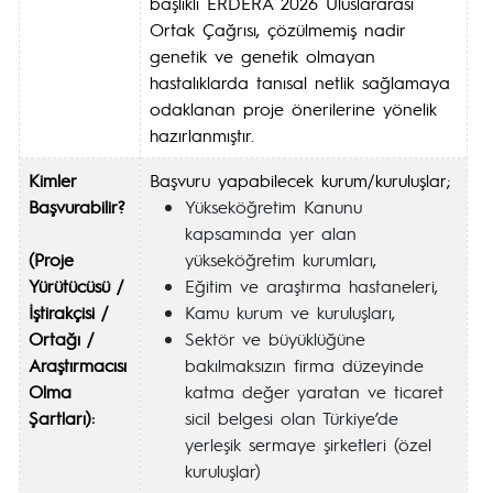
başlıklı ERDERA 2026 Uluslararası
Ortak Çağrısı, çözülmemiş nadir
genetik ve genetik olmayan
hastalıklarda tanısal netlik sağlamaya
odaklanan proje önerilerine yönelik
hazırlanmıştır.
Kimler
Başvuru yapabilecek kurum/kuruluşlar;
Başvurabilir?
Yükseköğretim Kanunu
kapsamında yer alan
(Proje
yükseköğretim kurumları,
Yürütücüsü /
Eğitim ve araştırma hastaneleri,
İştirakçisi /
Kamu kurum ve kuruluşları,
Ortağı /
Sektör ve büyüklüğüne
Araştırmacısı
bakılmaksızın firma düzeyinde
Olma
katma değer yaratan ve ticaret
Şartları):
sicil belgesi olan Türkiye’de
yerleşik sermaye şirketleri (özel
kuruluşlar)