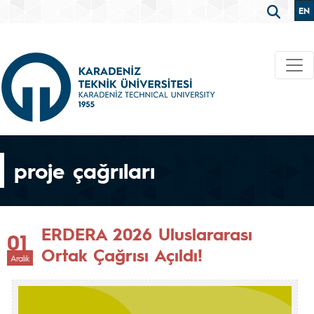
EN
proje çağrıları
ERDERA 2026 Uluslararası
01
Ortak Çağrısı Açıldı!
Aralık