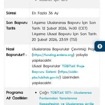
Süresi:
En Fazla 36 Ay
Son Başvuru
1.Aşama Uluslararası Başvuru İçin Son
Tarihi:
Tarih: 12 Şubat 2026, 14:00 (CET)
1.Aşama Ulusal Başvuru İçin Son Tarih:
20 Şubat 2026, 23:59 (TSİ)
Nasıl
Uluslararası Başvurular Çevrimiçi Proje
Başvurulur? :
(
) yoluyla
https://funding.erdera.org
yapılacaktır.
Ulusal Başvurular
TÜBİTAK Proje
(
Başvuru Sistemi
https://uidb-
) üzerinden
pbs.tubitak.gov.tr/
yapılacaktır.
Programa
Çağrı
TÜBİTAK 1071- Uluslararası
Ait Özellikler:
Fonlarından Yararlanma
Kapasitesinin ve Uluslararası Ar-Ge