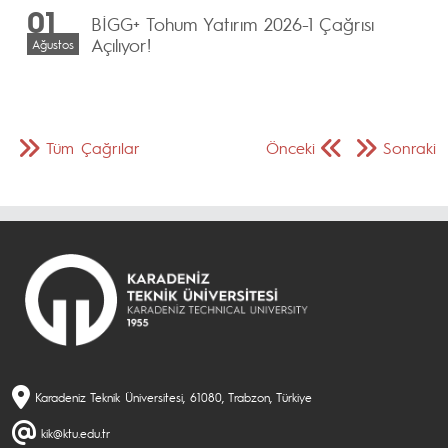
01
BİGG+ Tohum Yatırım 2026-1 Çağrısı
Açılıyor!
Ağustos
Tüm Çağrılar
Önceki
Sonraki
Karadeniz Teknik Üniversitesi, 61080, Trabzon, Türkiye
kik@ktu.edu.tr