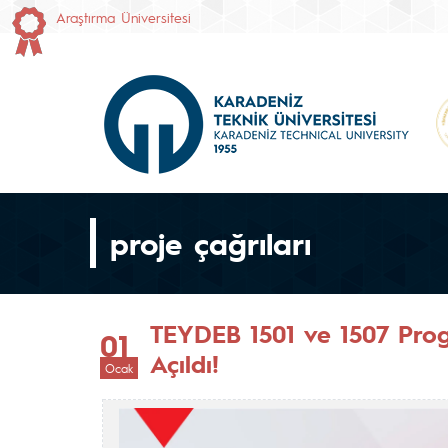
Araştırma Üniversitesi
proje çağrıları
TEYDEB 1501 ve 1507 Progr
01
Açıldı!
Ocak