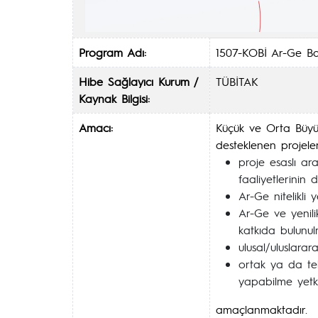
Program Adı:
1507-KOBİ Ar-Ge Baş
Hibe Sağlayıcı Kurum /
TÜBİTAK
Kaynak Bilgisi:
Amacı:
Küçük ve Orta Büyükl
desteklenen projeler
proje esaslı ara
faaliyetlerinin 
Ar-Ge nitelikli 
Ar-Ge ve yenili
katkıda bulunul
ulusal/uluslarar
ortak ya da tek
yapabilme yetki
amaçlanmaktadır.