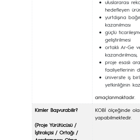
uluslararası rek
hedefleyen ürünl
yurtdışına bağım
kazanılması
güçlü ticarileşm
geliştirilmesi
ortaklı Ar-Ge ve
kazandırılması,
proje esaslı ara
faaliyetlerinin 
üniversite iş bi
yetkinliğinin ka
amaçlanmaktadır.
Kimler Başvurabilir?
KOBİ ölçeğinde olan
yapabilmektedir.
(Proje Yürütücüsü /
İştirakçisi / Ortağı /
Araştırmacısı Olma