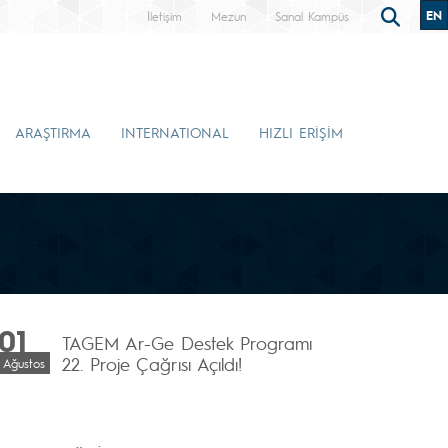
EN
İletişim
Mezun
Sanal Kampüs
ARAŞTIRMA
INTERNATIONAL
HIZLI ERİŞİM
01
TAGEM Ar-Ge Destek Programı
22. Proje Çağrısı Açıldı!
Ağustos