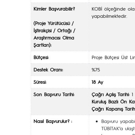
Kimler Başvurabilir?
KOBİ ölçeğinde olan
yapabilmektedir.
(Proje Yürütücüsü /
İştirakçisi / Ortağı /
Araştırmacısı Olma
Şartları):
Bütçesi:
Proje Bütçesi Üst Li
Destek Oranı:
%75
Süresi:
18 Ay
Son Başvuru Tarihi:
Çağrı Açılış Tarihi:
1 
Kuruluş Bazlı Ön Kay
Çağrı Kapanış Tarihi
Nasıl Başvurulur? :
Başvuru yapabil
TÜBİTAK’a ulaştı