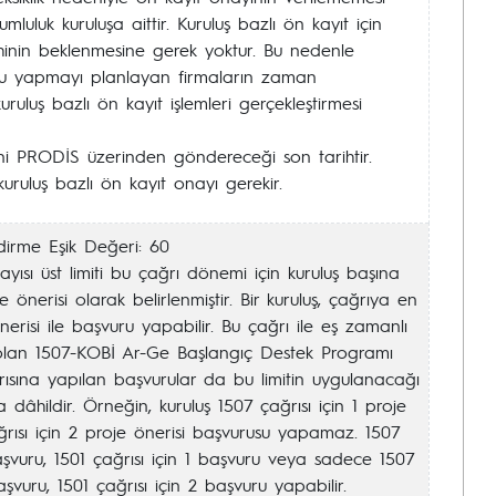
luluk kuruluşa aittir. Kuruluş bazlı ön kayıt için
rihinin beklenmesine gerek yoktur. Bu nedenle
u yapmayı planlayan firmaların zaman
uluş bazlı ön kayıt işlemleri gerçekleştirmesi
ni PRODİS üzerinden göndereceği son tarihtir.
uruluş bazlı ön kayıt onayı gerekir.
dirme Eşik Değeri: 60
ayısı üst limiti bu çağrı dönemi için kuruluş başına
 önerisi olarak belirlenmiştir. Bir kuruluş, çağrıya en
nerisi ile başvuru yapabilir. Bu çağrı ile eş zamanlı
 olan 1507-KOBİ Ar-Ge Başlangıç Destek Programı
ğrısına yapılan başvurular da bu limitin uygulanacağı
 dâhildir. Örneğin, kuruluş 1507 çağrısı için 1 proje
ağrısı için 2 proje önerisi başvurusu yapamaz. 1507
başvuru, 1501 çağrısı için 1 başvuru veya sadece 1507
aşvuru, 1501 çağrısı için 2 başvuru yapabilir.