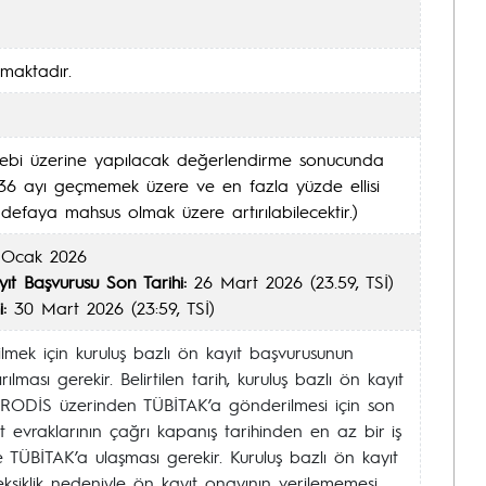
amaktadır.
lebi üzerine yapılacak değerlendirme sonucunda
 36 ayı geçmemek üzere ve en fazla yüzde ellisi
defaya mahsus olmak üzere artırılabilecektir.)
Ocak 2026
ıt Başvurusu Son Tarihi:
26 Mart 2026 (23.59, TSİ)
:
30 Mart 2026 (23:59, TSİ)
mek için kuruluş bazlı ön kayıt başvurusunun
rılması gerekir. Belirtilen tarih, kuruluş bazlı ön kayıt
RODİS üzerinden TÜBİTAK’a gönderilmesi için son
ıt evraklarının çağrı kapanış tarihinden en az bir iş
TÜBİTAK’a ulaşması gerekir. Kuruluş bazlı ön kayıt
eksiklik nedeniyle ön kayıt onayının verilememesi