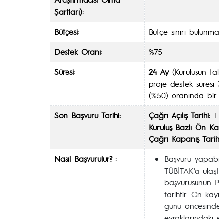
Şartları):
Bütçesi:
Bütçe sınırı bulunm
Destek Oranı:
%75
Süresi:
24 Ay
(Kuruluşun ta
proje destek süresi
(%50) oranında bir 
Son Başvuru Tarihi:
Çağrı Açılış Tarihi:
1 
Kuruluş Bazlı Ön Kay
Çağrı Kapanış Tarihi
Nasıl Başvurulur? :
Başvuru yapabil
TÜBİTAK’a ulaştı
başvurusunun P
tarihtir. Ön kay
günü öncesinde 
evraklarındaki 