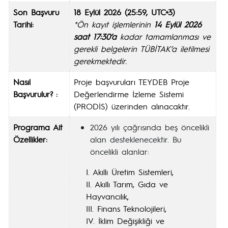
Son Başvuru
18 Eylül 2026 (25:59, UTC+3)
Tarihi:
*Ön kayıt işlemlerinin
14 Eylül 2026
saat 17:30’a
kadar tamamlanmas
ı
ve
gerekli belgelerin T
Ü
B
İ
TAK
’
a iletilmesi
gerekmektedir.
Nasıl
Proje başvuruları TEYDEB Proje
Başvurulur? :
Değerlendirme İzleme Sistemi
(PRODİS) üzerinden alınacaktır.
Programa Ait
2026 yılı çağrısında beş öncelikli
Özellikler:
alan desteklenecektir. Bu
öncelikli alanlar:
I. Akıllı Üretim Sistemleri,
II. Akıllı Tarım, Gıda ve
Hayvancılık,
III. Finans Teknolojileri,
IV. İklim Değişikliği ve