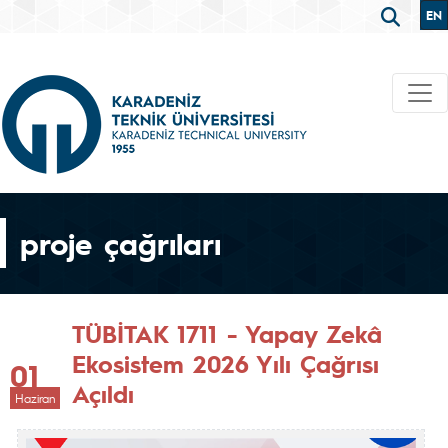
EN
proje çağrıları
TÜBİTAK 1711 - Yapay Zekâ
Ekosistem 2026 Yılı Çağrısı
01
Açıldı
Haziran