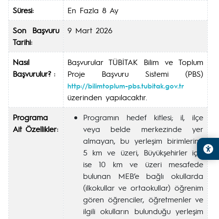
Süresi:
En Fazla 8 Ay
Son Başvuru
9 Mart 2026
Tarihi:
Nasıl
Başvurular TÜBİTAK Bilim ve Toplum
Başvurulur? :
Proje Başvuru Sistemi (PBS)
http://bilimtoplum-pbs.tubitak.gov.tr
üzerinden yapılacaktır.
Programa
Programın hedef kitlesi; il, ilçe
Ait Özellikler:
veya belde merkezinde yer
almayan, bu yerleşim birimlerine
5 km ve üzeri, Büyükşehirler için
ise 10 km ve üzeri mesafede
bulunan MEB’e bağlı okullarda
(ilkokullar ve ortaokullar) öğrenim
gören öğrenciler, öğretmenler ve
ilgili okulların bulunduğu yerleşim