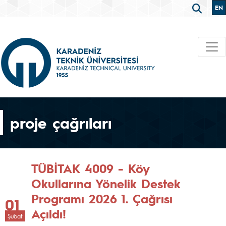
EN
proje çağrıları
TÜBİTAK 4009 - Köy
Okullarına Yönelik Destek
Programı 2026 1. Çağrısı
01
Açıldı!
Şubat