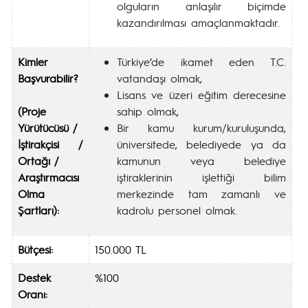
olguların anlaşılır biçimde
kazandırılması amaçlanmaktadır.
Kimler
Türkiye’de ikamet eden T.C.
Başvurabilir?
vatandaşı olmak,
Lisans ve üzeri eğitim derecesine
(Proje
sahip olmak,
Yürütücüsü /
Bir kamu kurum/kuruluşunda,
İştirakçisi /
üniversitede, belediyede ya da
Ortağı /
kamunun veya belediye
Araştırmacısı
iştiraklerinin işlettiği bilim
Olma
merkezinde tam zamanlı ve
Şartları):
kadrolu personel olmak.
Bütçesi:
150.000 TL
Destek
%100
Oranı: