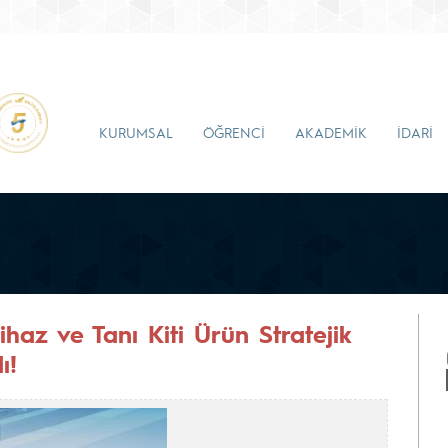
KURUMSAL
ÖĞRENCİ
AKADEMİK
İDARİ
haz ve Tanı Kiti Ürün Stratejik
ı!