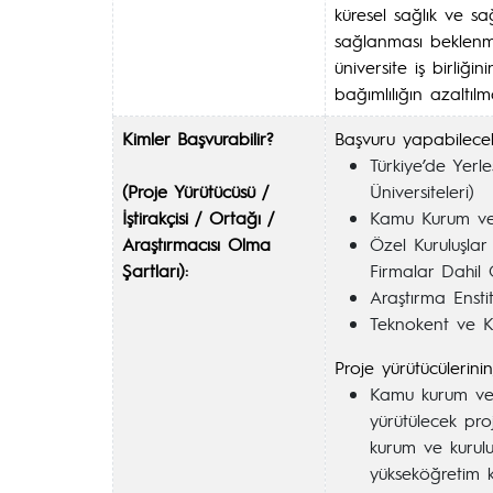
küresel sağlık ve sağl
sağlanması beklenme
üniversite iş birliği
bağımlılığın azaltıl
Kimler Başvurabilir?
Başvuru yapabilecek
Türkiye’de Yerl
(Proje Yürütücüsü /
Üniversiteleri)
İştirakçisi / Ortağı /
Kamu Kurum ve 
Araştırmacısı Olma
Özel Kuruluşla
Şartları):
Firmalar Dahil
Araştırma Ensti
Teknokent ve K
Proje yürütücülerinin
Kamu kurum ve 
yürütülecek pro
kurum ve kurulu
yükseköğretim k