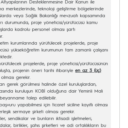
a Altyapılarının Desteklenmesine Dair Kanun ile
ma merkezlerinde, teknoloji geliştirme bölgelerinde
uşlarda veya Sağlık Bakanlığı mevzuatı kapsamında
ı durumunda, proje yöneticisi/yürütücüsü kamu
şlarda kadrolu personel olması şartı
r.
etim kurumlarında yürütülecek projelerde, proje
tücüsü yükseköğretim kurumunun tam zamanlı çalışanı
tedir.
yürütülecek projelerde, proje yöneticisi/yürütücüsünün
uşta, projenin öneri tarihi itibariyle
en az 3 (üç)
olması gerekir.
an gerek görülmesi halinde özel kuruluşlardan,
sında kuruluşun KOBİ olduğuna dair Yeminli Mali
beyanname talep edilebilir.
aşvuru yapabilmesi için ticaret siciline kayıtlı olması
rleşik sermaye şirketi olması gerekir.
ler, sendikalar ve bunların iktisadi işletmeleri,
alar, birlikler, şahıs şirketleri ve adi ortaklıkların bu