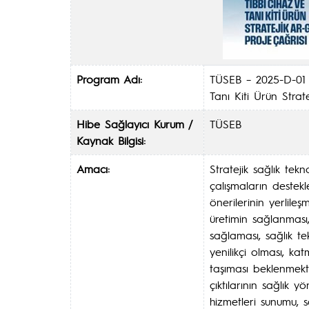
Program Adı:
TÜSEB – 2025-D-01 
Tanı Kiti Ürün Strat
Hibe Sağlayıcı Kurum /
TÜSEB
Kaynak Bilgisi:
Amacı:
Stratejik sağlık tekn
çalışmaların destek
önerilerinin yerlile
üretimin sağlanması,
sağlaması, sağlık te
yenilikçi olması, ka
taşıması beklenmekt
çıktılarının sağlık y
hizmetleri sunumu, sa