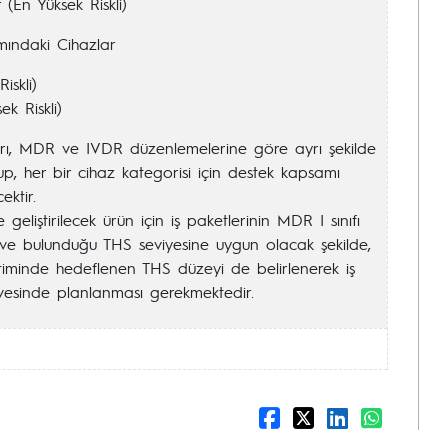
r (En Yüksek Riskli)
ındaki Cihazlar
iskli)
ek Riskli)
arı, MDR ve IVDR düzenlemelerine göre ayrı şekilde
up, her bir cihaz kategorisi için destek kapsamı
cektir.
 geliştirilecek ürün için iş paketlerinin MDR I sınıfı
ve bulunduğu THS seviyesine uygun olacak şekilde,
timinde hedeflenen THS düzeyi de belirlenerek iş
evesinde planlanması gerekmektedir.