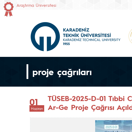
Araştırma Üniversitesi
proje çağrıları
TÜSEB-2025-D-01 Tıbbi Ci
01
Ar-Ge Proje Çağrısı Açıld
Haziran