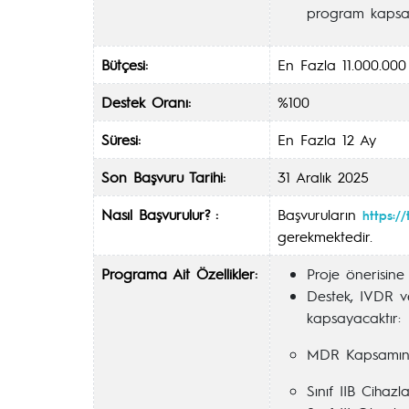
program kapsam
Bütçesi:
En Fazla 11.000.000
Destek Oranı:
%100
Süresi:
En Fazla 12 Ay
Son Başvuru Tarihi:
31 Aralık 2025
Nasıl Başvurulur? :
Başvuruların
https://
gerekmektedir.
Programa Ait Özellikler:
Proje önerisine 
Destek, IVDR v
kapsayacaktır:
MDR Kapsamınd
Sınıf IIB Cihazla