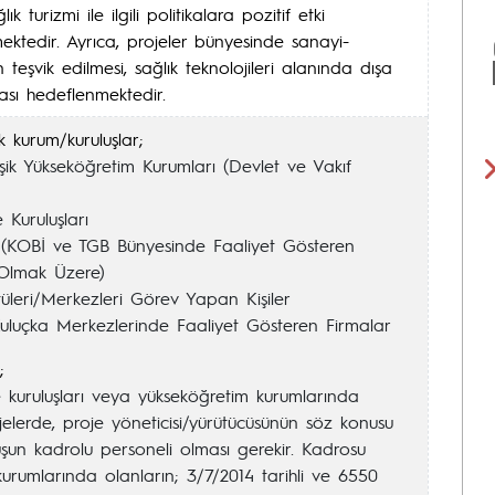
ık turizmi ile ilgili politikalara pozitif etki
ktedir. Ayrıca, projeler bünyesinde sanayi-
nin teşvik edilmesi, sağlık teknolojileri alanında dışa
ması hedeflenmektedir.
 kurum/kuruluşlar;
eşik Yükseköğretim Kurumları (Devlet ve Vakıf
Kuruluşları
r (KOBİ ve TGB Bünyesinde Faaliyet Gösteren
 Olmak Üzere)
tüleri/Merkezleri Görev Yapan Kişiler
uluçka Merkezlerinde Faaliyet Gösteren Firmalar
;
kuruluşları veya yükseköğretim kurumlarında
jelerde, proje yöneticisi/yürütücüsünün söz konusu
şun kadrolu personeli olması gerekir. Kadrosu
urumlarında olanların; 3/7/2014 tarihli ve 6550