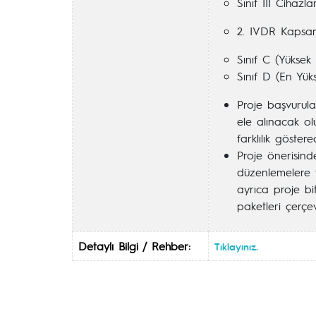
Sınıf III Cihazla
2. IVDR Kapsam
Sınıf C (Yüksek R
Sınıf D (En Yüks
Proje başvurul
ele alınacak ol
farklılık göstere
Proje önerisinde
düzenlemelere 
ayrıca proje bi
paketleri çerç
Detaylı Bilgi / Rehber:
Tıklayınız.