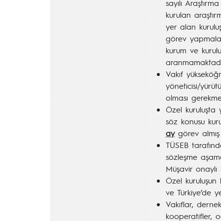
sayılı Araştırm
kurulan araştır
yer alan kurul
görev yapmalar
kurum ve kurulu
aranmamaktadı
Vakıf yükseköğr
yöneticisi/yürü
olması gerekmek
Özel kuruluşta 
söz konusu kurul
ay
görev almış 
TÜSEB tarafınd
sözleşme aşama
Müşavir onaylı 
Özel kuruluşun b
ve Türkiye’de ye
Vakıflar, dernek
kooperatifler, od