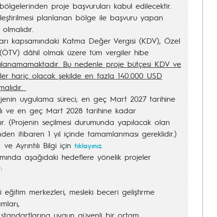
 bölgelerinden proje başvuruları kabul edilecektir.
leştirilmesi planlanan bölge ile başvuru yapan
olmalıdır.
arı kapsamındaki Katma Değer Vergisi (KDV), Özel
 (ÖTV) dâhil olmak üzere tüm vergiler hibe
şılanamamaktadır. Bu nedenle proje bütçesi KDV ve
ler hariç olacak şekilde en fazla 140.000 USD
malıdır.
jenin uygulama süreci; en geç Mart 2027 tarihine
ı ve en geç Mart 2028 tarihine kadar
r. (Projenin seçilmesi durumunda yapılacak olan
nden itibaren 1 yıl içinde tamamlanması gereklidir.)
e Ayrıntılı Bilgi için
tıklayınız
mında aşağıdaki hedeflere yönelik projeler
:
i eğitim merkezleri, mesleki beceri geliştirme
mları,
 standartlarına uygun güvenli bir ortam