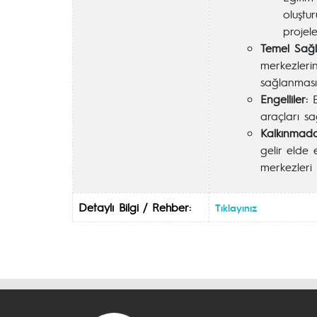
oluştu
projele
Temel Sağl
merkezleri
sağlanması
Engelliler:
E
araçları sa
Kalkınmada
gelir elde
merkezleri
Detaylı Bilgi / Rehber:
Tıklayınız