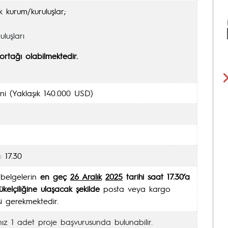
 kurum/kuruluşlar;
uluşları
 ortağı olabilmektedir.
ni (Yaklaşık 140.000 USD)
 17.30
 belgelerin
en geç
26 Aralık
2025
tarihi saat 17.30’a
elçiliğine ulaşacak şekilde
posta veya kargo
i gerekmektedir.
ız 1 adet proje başvurusunda bulunabilir.