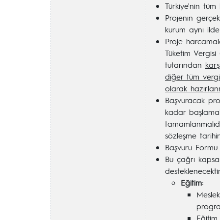
Türkiye'nin tüm
Projenin gerçek
kurum aynı ilde 
Proje harcamal
Tüketim Vergisi
tutarından
kar
diğer tüm vergi
olarak hazırlan
Başvuracak pro
kadar başlamal
tamamlanmalıdı
sözleşme tarihi
Başvuru Formu v
Bu çağrı kapsa
desteklenecektir
Eğitim:
Meslek
progra
Eğitim