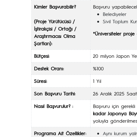
Kimler Başvurabilir?
Başvuru yapabilecek
Belediyeler
(Proje Yürütücüsü /
Sivil Toplum Kur
İştirakçisi / Ortağı /
*Üniversiteler proje
Araştırmacısı Olma
Şartları):
Bütçesi:
20 milyon Japon Ye
Destek Oranı:
%100
Süresi:
1 Yıl
Son Başvuru Tarihi:
26 Aralık 2025 Saat:
Nasıl Başvurulur? :
Başvuru için gerekli
kadar Japonya Büyük
yoluyla gönderilmes
Programa Ait Özellikler:
Aynı kurum yaln