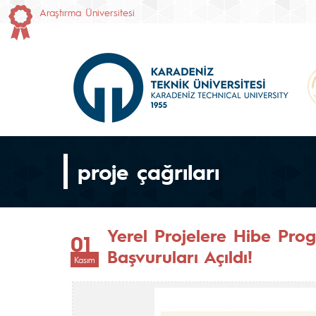
Araştırma Üniversitesi
proje çağrıları
Yerel Projelere Hibe Pro
01
Başvuruları Açıldı!
Kasım