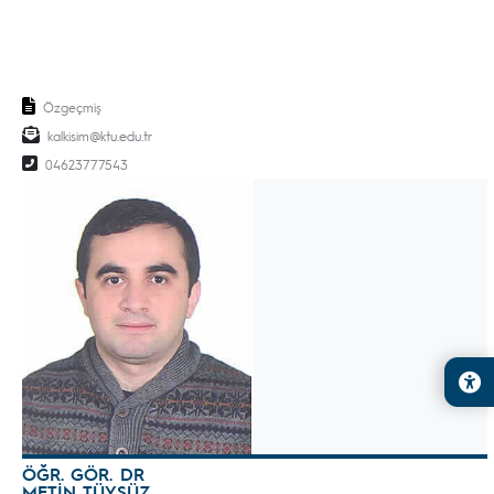
Özgeçmiş
kalkisim
04623777543
ÖĞR. GÖR. DR
METİN TÜYSÜZ