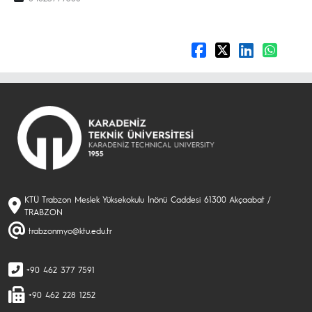
KTÜ Trabzon Meslek Yüksekokulu İnönü Caddesi 61300 Akçaabat /
TRABZON
trabzonmyo@ktu.edu.tr
+90 462 377 7591
+90 462 228 1252