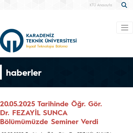
KTÜ Anasayfa
KARADENİZ
TEKNİK ÜNİVERSİTESİ
İnşaat Teknolojisi Bölümü
haberler
20.05.2025 Tarihinde Öğr. Gör.
Dr. FEZAYİL SUNCA
Bölümümüzde Seminer Verdi