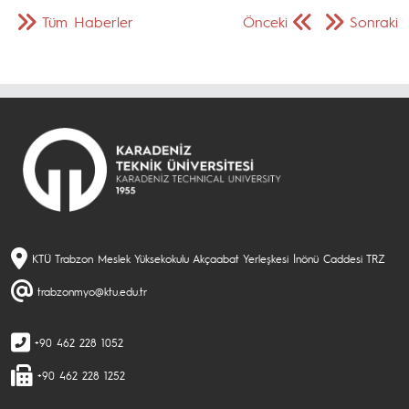
Tüm Haberler
Önceki
Sonraki
KTÜ Trabzon Meslek Yüksekokulu Akçaabat Yerleşkesi İnönü Caddesi TRZ
trabzonmyo@ktu.edu.tr
+90 462 228 1052
+90 462 228 1252