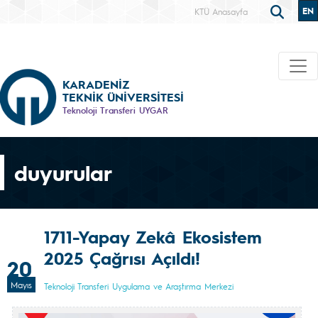
EN
KTÜ Anasayfa
KARADENİZ
TEKNİK ÜNİVERSİTESİ
Teknoloji Transferi UYGAR
duyurular
1711-Yapay Zekâ Ekosistem
2025 Çağrısı Açıldı!
20
Mayıs
Teknoloji Transferi Uygulama ve Araştırma Merkezi