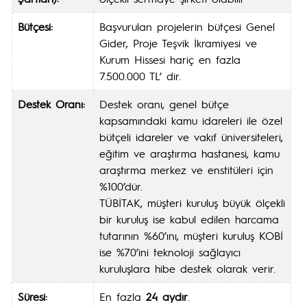
Bütçesi:
Başvurulan projelerin bütçesi Genel
Gider, Proje Teşvik İkramiyesi ve
Kurum Hissesi hariç en fazla
7.500.000 TL’ dir.
Destek Oranı:
Destek oranı, genel bütçe
kapsamındaki kamu idareleri ile özel
bütçeli idareler ve vakıf üniversiteleri,
eğitim ve araştırma hastanesi, kamu
araştırma merkez ve enstitüleri için
%100’dür.
TÜBİTAK, müşteri kuruluş büyük ölçekli
bir kuruluş ise kabul edilen harcama
tutarının %60’ını, müşteri kuruluş KOBİ
ise %70’ini teknoloji sağlayıcı
kuruluşlara hibe destek olarak verir.
Süresi:
En fazla
24 aydır
.