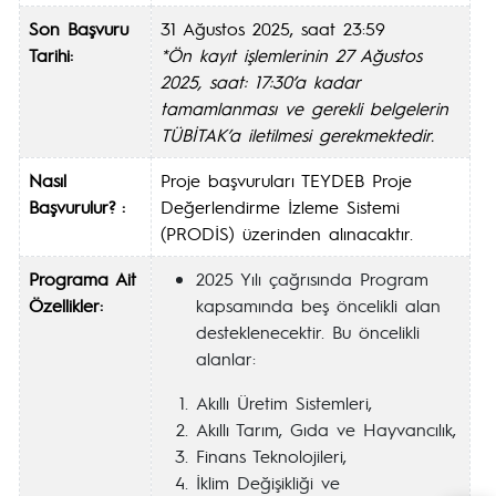
Son Başvuru
31 Ağustos 2025, saat 23:59
Tarihi:
*Ön kayıt işlemlerinin
27 Ağustos
2025, saat: 17:30
’
a
kadar
tamamlanmas
ı
ve gerekli belgelerin
T
Ü
B
İ
TAK
’
a iletilmesi gerekmektedir.
Nasıl
Proje başvuruları TEYDEB Proje
Başvurulur? :
Değerlendirme İzleme Sistemi
(PRODİS) üzerinden alınacaktır.
Programa Ait
2025 Yılı çağrısında Program
Özellikler:
kapsamında beş öncelikli alan
desteklenecektir. Bu öncelikli
alanlar:
Akıllı Üretim Sistemleri,
Akıllı Tarım, Gıda ve Hayvancılık,
Finans Teknolojileri,
İklim Değişikliği ve