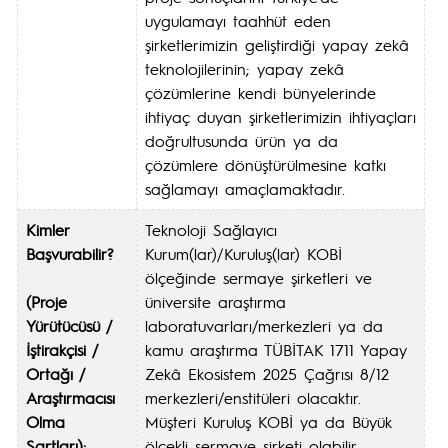
uygulamayı taahhüt eden
şirketlerimizin geliştirdiği yapay zekâ
teknolojilerinin; yapay zekâ
çözümlerine kendi bünyelerinde
ihtiyaç duyan şirketlerimizin ihtiyaçları
doğrultusunda ürün ya da
çözümlere dönüştürülmesine katkı
sağlamayı amaçlamaktadır.
Kimler
Teknoloji Sağlayıcı
Başvurabilir?
Kurum(lar)/Kuruluş(lar) KOBİ
ölçeğinde sermaye şirketleri ve
(Proje
üniversite araştırma
Yürütücüsü /
laboratuvarları/merkezleri ya da
İştirakçisi /
kamu araştırma TÜBİTAK 1711 Yapay
Ortağı /
Zekâ Ekosistem 2025 Çağrısı 8/12
Araştırmacısı
merkezleri/enstitüleri olacaktır.
Olma
Müşteri Kuruluş KOBİ ya da Büyük
Şartları):
ölçekli sermaye şirketi olabilir