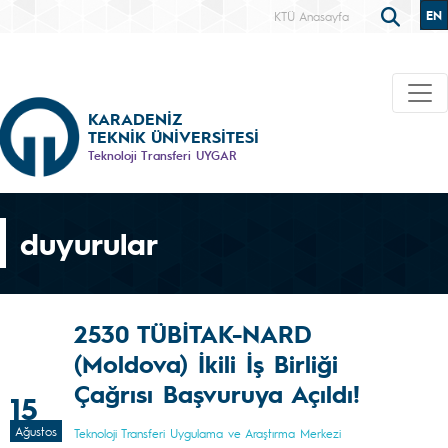
EN
KTÜ Anasayfa
KARADENİZ
TEKNİK ÜNİVERSİTESİ
Teknoloji Transferi UYGAR
duyurular
2530 TÜBİTAK-NARD
(Moldova) İkili İş Birliği
Çağrısı Başvuruya Açıldı!
15
Ağustos
Teknoloji Transferi Uygulama ve Araştırma Merkezi