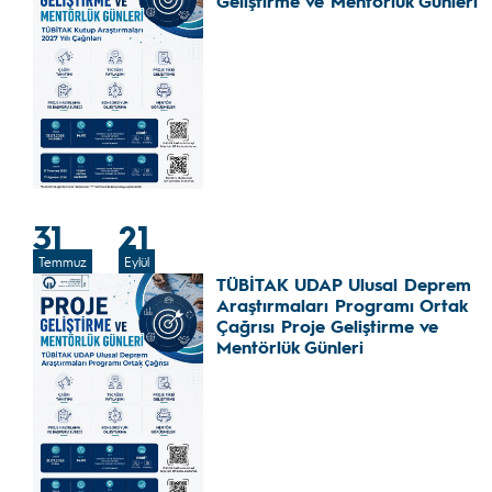
Geliştirme ve Mentörlük Günleri
31
21
Temmuz
Eylül
TÜBİTAK UDAP Ulusal Deprem
Araştırmaları Programı Ortak
Çağrısı Proje Geliştirme ve
Mentörlük Günleri