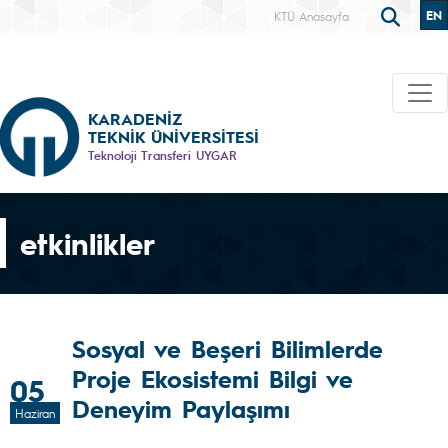
EN
KTÜ Anasayfa
KARADENİZ
TEKNİK ÜNİVERSİTESİ
Teknoloji Transferi UYGAR
etkinlikler
Sosyal ve Beşeri Bilimlerde
Proje Ekosistemi Bilgi ve
05
Deneyim Paylaşımı
Haziran