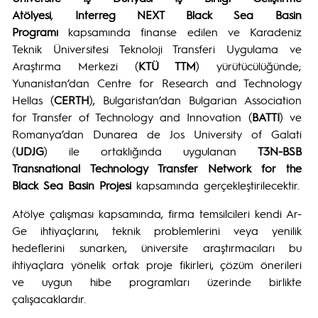
Atölyesi
,
Interreg NEXT Black Sea Basin
Programı
kapsamında finanse edilen ve Karadeniz
Teknik Üniversitesi Teknoloji Transferi Uygulama ve
Araştırma Merkezi (
KTÜ TTM
) yürütücülüğünde;
Yunanistan’dan Centre for Research and Technology
Hellas (
CERTH
), Bulgaristan’dan Bulgarian Association
for Transfer of Technology and Innovation (
BATTI
) ve
Romanya’dan Dunarea de Jos University of Galati
(
UDJG
) ile ortaklığında uygulanan
T3N-BSB
Transnational Technology Transfer Network for the
Black Sea Basin Projesi
kapsamında gerçekleştirilecektir.
Atölye çalışması kapsamında, firma temsilcileri kendi Ar-
Ge ihtiyaçlarını, teknik problemlerini veya yenilik
hedeflerini sunarken, üniversite araştırmacıları bu
ihtiyaçlara yönelik ortak proje fikirleri, çözüm önerileri
ve uygun hibe programları üzerinde birlikte
çalışacaklardır.