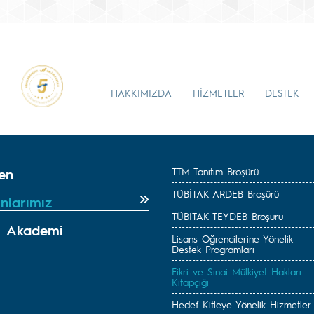
HAKKIMIZDA
HİZMETLER
DESTEK
en
TTM Tanıtım Broşürü
TÜBİTAK ARDEB Broşürü
nlarımız
TÜBİTAK TEYDEB Broşürü
 Akademi
Lisans Öğrencilerine Yönelik
Destek Programları
Fikri ve Sınai Mülkiyet Hakları
Kitapçığı
Hedef Kitleye Yönelik Hizmetler