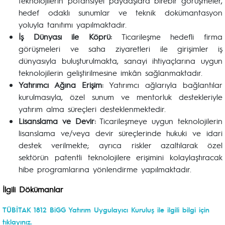
teknolojilerin potansiyel paydaşlara birebir görüşmeler,
hedef odaklı sunumlar ve teknik dokümantasyon
yoluyla tanıtımı yapılmaktadır.
İş Dünyası ile Köprü:
Ticarileşme hedefli firma
görüşmeleri ve saha ziyaretleri ile girişimler iş
dünyasıyla buluşturulmakta, sanayi ihtiyaçlarına uygun
teknolojilerin geliştirilmesine imkân sağlanmaktadır.
Yatırımcı Ağına Erişim:
Yatırımcı ağlarıyla bağlantılar
kurulmasıyla, özel sunum ve mentorluk destekleriyle
yatırım alma süreçleri desteklenmektedir.
Lisanslama ve Devir:
Ticarileşmeye uygun teknolojilerin
lisanslama ve/veya devir süreçlerinde hukuki ve idari
destek verilmekte; ayrıca riskler azaltılarak özel
sektörün patentli teknolojilere erişimini kolaylaştıracak
hibe programlarına yönlendirme yapılmaktadır.
İlgili Dökümanlar
TÜBİTAK 1812 BiGG Yatırım Uygulayıcı Kuruluş ile ilgili bilgi için
tıklayınız.