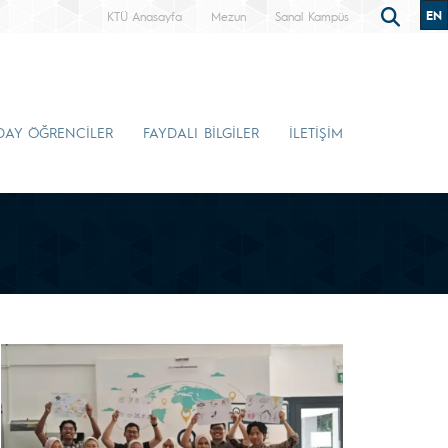
EN
KTÜ Anasayfa
Mezun
Sanal Kampüs
DAY ÖĞRENCİLER
FAYDALI BİLGİLER
İLETİŞİM