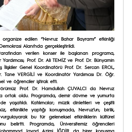
n organize edilen “Nevruz Bahar Bayramı” etkinliği
mokrasi Alanı’nda gerçekleştirildi.
tarafından verilen konser ile başlanan programa,
Yardımcısı; Prof. Dr. Ali TEMİZ ve Prof. Dr. Bünyamin
ş İlişkiler Genel Koordinatörü Prof. Dr. Sercan EROL,
Dr. Tane VERGİLİ ve Koordinatör Yardımcısı Dr. Öğr.
 ve öğrenciler iştirak etti.
 Rektörümüz Prof. Dr. Hamdullah ÇUVALCI da Nevruz
una ortak oldu. Programda, demir dövme ve yumurta
e yaşatıldı. Katılımcılar; müzik dinletileri ve çeşitli
ümüz, etkinlikte yaptığı konuşmada, Nevruz’un; birlik,
rgulayarak bu tür geleneksel etkinliklerin kültürel
u belirtti. Programda, Üniversitemiz öğrencileri
Mohammad Javad Azimi İĞDİR da birer konuşma