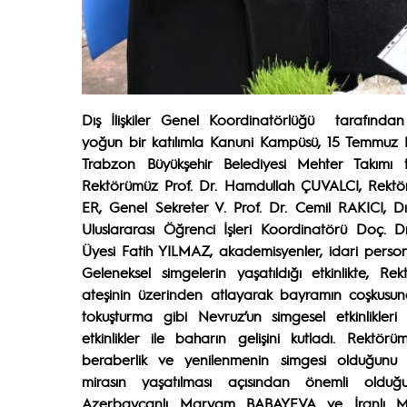
Dış İlişkiler Genel Koordinatörlüğü tarafında
yoğun bir katılımla Kanuni Kampüsü, 15 Temmuz De
Trabzon Büyükşehir Belediyesi Mehter Takımı 
Rektörümüz Prof. Dr. Hamdullah ÇUVALCI, Rektör 
ER, Genel Sekreter V. Prof. Dr. Cemil RAKICI, Dı
Uluslararası Öğrenci İşleri Koordinatörü Doç. 
Üyesi Fatih YILMAZ, akademisyenler, idari personel
Geleneksel simgelerin yaşatıldığı etkinlikte,
ateşinin üzerinden atlayarak bayramın coşkus
tokuşturma gibi Nevruz’un simgesel etkinlikleri d
etkinlikler ile baharın gelişini kutladı. Rektör
beraberlik ve yenilenmenin simgesi olduğunu vu
mirasın yaşatılması açısından önemli olduğun
Azerbaycanlı Maryam BABAYEVA ve İranlı 