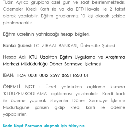
TL'dir. Ayrıca gruplara özel gün ve saat belirlenmektedir.
Ödemeler Kredi Kartı ile ya da EFT/Havale ile 2 taksit
olarak yapılabilir. Eğitim gruplarımız 10 kişi olacak şekilde
planlanacaktır.
Eğitim ücretinin yatırılacağı hesap bilgileri:
Banka Şubesi:
T.C. ZIRAAT BANKASI, Üniversite Şubesi
Hesap Adı:
KTÜ Uzaktan Eğitim Uygulama ve Araştırma
Merkezi Müdüdürlüğü Döner Sermaye İşletmesi
IBAN:
TR
34 0001 0012 2597 8651 1650 01
ÖNEMLİ NOT :
Ücret yatırılırken açıklama kısmına
'KTÜUZEMKODLAMA' açıklaması yazılmalıdır. Kredi kartı
ile ödeme yapmak isteyenler Döner Sermaye İşletme
Müdürlüğüne şahsen gidip kredi kartı ile ödeme
yapabilirler.
Kesin Kayıt Formuna ulaşmak için tıklayınız.