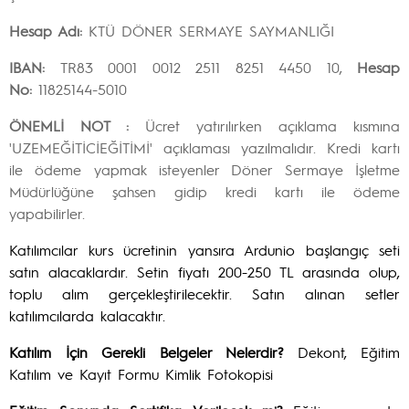
Hesap Adı:
KTÜ DÖNER SERMAYE SAYMANLIĞI
IBAN:
TR83 0001 0012 2511 8251 4450 10,
Hesap
No:
11825144-5010
ÖNEMLİ NOT :
Ücret yatırılırken açıklama kısmına
'UZEMEĞİTİCİEĞİTİMİ' açıklaması yazılmalıdır. Kredi kartı
ile ödeme yapmak isteyenler Döner Sermaye İşletme
Müdürlüğüne şahsen gidip kredi kartı ile ödeme
yapabilirler.
Katılımcılar kurs ücretinin yansıra Ardunio başlangıç seti
satın alacaklardır. Setin fiyatı 200-250 TL arasında olup,
toplu alım gerçekleştirilecektir. Satın alınan setler
katılımcılarda kalacaktır.
Katılım İçin Gerekli Belgeler Nelerdir?
Dekont, Eğitim
Katılım ve Kayıt Formu Kimlik Fotokopisi