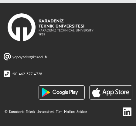
yapayzeka@ktu.edu.tr
+90 462 377 4328
© Karadeniz Teknik Üniversitesi. Tüm Hakları Saklıdır