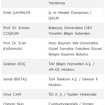
Yardımcısı
Emel ŞAHİNLER
İş ve Meslek Danışmanı /
İŞKUR
Prof. Dr. Erman
Bakırçay Üniversitesi İ.İ.B.F.
COŞKUN
Yönetim Bilişim Sistemleri
Prof. Dr. Ersin
Hacı Bayram Veli Üniversitesi
KARAMAN
Güzel Sanatlar Fakültesi Görsel
İletişim Tasarımı Bölümü
Gökhan KOÇ
TAV Bilişim Hizmetleri A.Ş. /
AR-GE Müdürü
İsmail BEKTAŞ
Türk Telekom A.Ş. / Giresun İl
Müdürü
Onur CAN
TEI A. Ş. / Yazılım Mühendisi
Osman Nuri
Cumhurbaşkanlığı / Yazılım