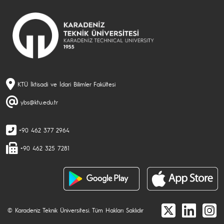
KTÜ İktisadi ve İdari Bilimler Fakültesi
ybs@ktu.edu.tr
+90 462 377 2964
+90 462 325 7281
© Karadeniz Teknik Üniversitesi. Tüm Hakları Saklıdır