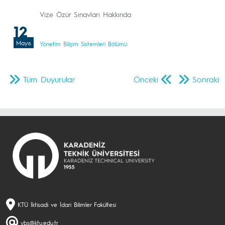
Vize Özür Sınavları Hakkında
12
Mayıs
Yönetim Bilişim Sistemleri Bölümü
Tüm Duyurular
Önceki
Sonraki
KTÜ İktisadi ve İdari Bilimler Fakültesi
ybs@ktu.edu.tr