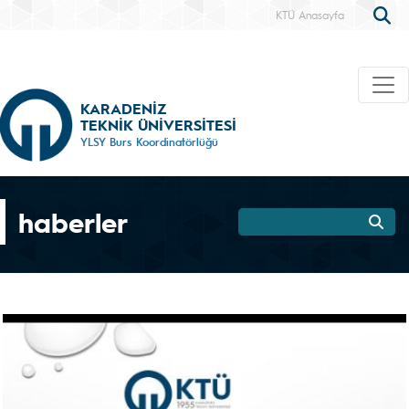
KTÜ Anasayfa
KARADENİZ
TEKNİK ÜNİVERSİTESİ
YLSY Burs Koordinatörlüğü
haberler