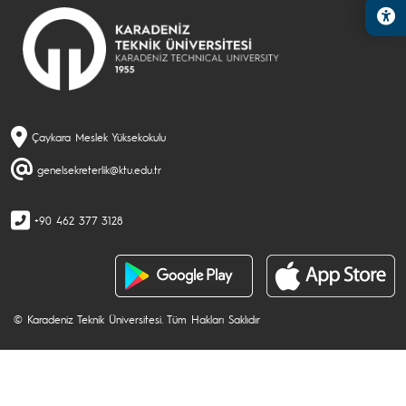
Çaykara Meslek Yüksekokulu
genelsekreterlik@ktu.edu.tr
+90 462 377 3128
© Karadeniz Teknik Üniversitesi. Tüm Hakları Saklıdır